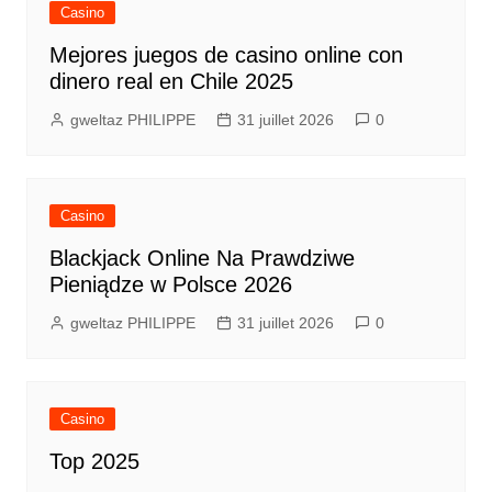
Casino
Mejores juegos de casino online con
dinero real en Chile 2025
gweltaz PHILIPPE
31 juillet 2026
0
Casino
Blackjack Online Na Prawdziwe
Pieniądze w Polsce 2026
gweltaz PHILIPPE
31 juillet 2026
0
Casino
Top 2025