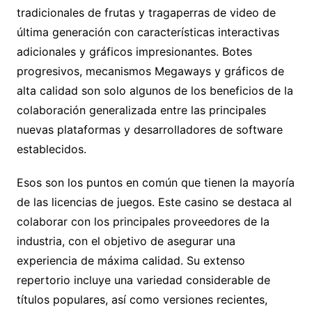
tradicionales de frutas y tragaperras de video de
última generación con características interactivas
adicionales y gráficos impresionantes. Botes
progresivos, mecanismos Megaways y gráficos de
alta calidad son solo algunos de los beneficios de la
colaboración generalizada entre las principales
nuevas plataformas y desarrolladores de software
establecidos.
Esos son los puntos en común que tienen la mayoría
de las licencias de juegos. Este casino se destaca al
colaborar con los principales proveedores de la
industria, con el objetivo de asegurar una
experiencia de máxima calidad. Su extenso
repertorio incluye una variedad considerable de
títulos populares, así como versiones recientes,