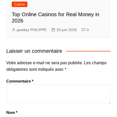
Casino
Top Online Casinos for Real Money in
2026
gweltaz PHILIPPE
10 juin 2026
0
Laisser un commentaire
Votre adresse e-mail ne sera pas publiée.
Les champs
obligatoires sont indiqués avec
*
Commentaire
*
Nom
*