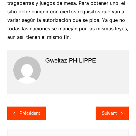
tragaperras y juegos de mesa. Para obtener uno, el
sitio debe cumplir con ciertos requisitos que van a
variar según la autorización que se pida. Ya que no
todas las naciones se manejan por las mismas leyes,
aun así, tienen el mismo fin.
Gweltaz PHILIPPE
Navigation
Précédent
Suivant
de
l’article