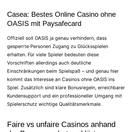
Casea: Bestes Online Casino ohne
OASIS mit Paysafecard
Offiziell soll OASIS ja genau verhindern, dass
gesperrte Personen Zugang zu Glücksspielen
erhalten. Für viele Spieler bedeuten diese
Vorschriften allerdings auch deutliche
Einschränkungen beim Spielspaß – und genau hier
kommt das Interesse an Casinos ohne OASIS ins
Spiel. Zusätzlich sind klare Bonusregeln, erreichbarer
Kundensupport und ein professioneller Umgang mit
Spielerschutz wichtige Qualitätsmerkmale.
Faire vs unfaire Casinos anhand