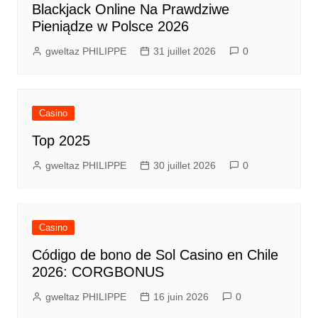
Blackjack Online Na Prawdziwe
Pieniądze w Polsce 2026
gweltaz PHILIPPE
31 juillet 2026
0
Casino
Top 2025
gweltaz PHILIPPE
30 juillet 2026
0
Casino
Código de bono de Sol Casino en Chile
2026: CORGBONUS
gweltaz PHILIPPE
16 juin 2026
0