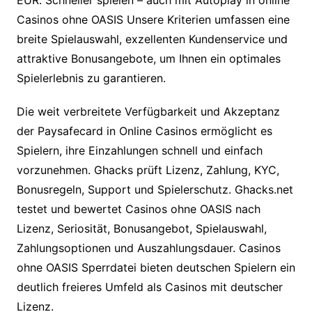
EUR. Schneller spielen – auch mit Autoplay in online
Casinos ohne OASIS Unsere Kriterien umfassen eine
breite Spielauswahl, exzellenten Kundenservice und
attraktive Bonusangebote, um Ihnen ein optimales
Spielerlebnis zu garantieren.
Die weit verbreitete Verfügbarkeit und Akzeptanz
der Paysafecard in Online Casinos ermöglicht es
Spielern, ihre Einzahlungen schnell und einfach
vorzunehmen. Ghacks prüft Lizenz, Zahlung, KYC,
Bonusregeln, Support und Spielerschutz. Ghacks.net
testet und bewertet Casinos ohne OASIS nach
Lizenz, Seriosität, Bonusangebot, Spielauswahl,
Zahlungsoptionen und Auszahlungsdauer. Casinos
ohne OASIS Sperrdatei bieten deutschen Spielern ein
deutlich freieres Umfeld als Casinos mit deutscher
Lizenz.