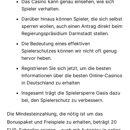
Das Casino kann genau einsehen, wie sich
Spieler verhalten.
Darüber hinaus können Spieler, die sich selbst
sperren wollen, auch einen Antrag direkt beim
Regierungspräsidium Darmstadt stellen.
Die Bedeutung eines effektiven
Spielerschutzes können wir nicht oft genug
hervor heben.
Registrieren Sie sich jetzt, um die besten
Informationen über die besten Online-Casinos
in Deutschland zu erhalten
Insgesamt trägt die Spielersperre Oasis dazu
bei, den Spielerschutz zu verbessern.
Die Mindesteinzahlung, die nötig ist um das
Bonuspaket und Freispiele zu erhalten, beträgt 20