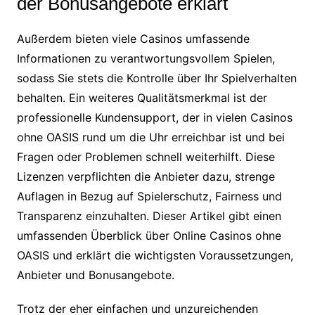
der Bonusangebote erklärt
Außerdem bieten viele Casinos umfassende
Informationen zu verantwortungsvollem Spielen,
sodass Sie stets die Kontrolle über Ihr Spielverhalten
behalten. Ein weiteres Qualitätsmerkmal ist der
professionelle Kundensupport, der in vielen Casinos
ohne OASIS rund um die Uhr erreichbar ist und bei
Fragen oder Problemen schnell weiterhilft. Diese
Lizenzen verpflichten die Anbieter dazu, strenge
Auflagen in Bezug auf Spielerschutz, Fairness und
Transparenz einzuhalten. Dieser Artikel gibt einen
umfassenden Überblick über Online Casinos ohne
OASIS und erklärt die wichtigsten Voraussetzungen,
Anbieter und Bonusangebote.
Trotz der eher einfachen und unzureichenden