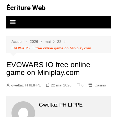
Aller
Écriture Web
au
contenu
Accueil
2026
mai
22
EVOWARS IO free online game on Miniplay.com
EVOWARS IO free online
game on Miniplay.com
gweltaz PHILIPPE
22 mai 2026
0
Casino
Gweltaz PHILIPPE