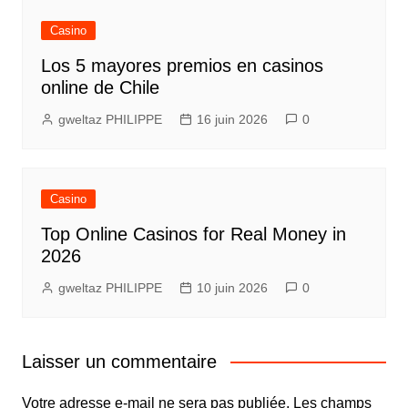
Casino
Los 5 mayores premios en casinos
online de Chile
gweltaz PHILIPPE
16 juin 2026
0
Casino
Top Online Casinos for Real Money in
2026
gweltaz PHILIPPE
10 juin 2026
0
Laisser un commentaire
Votre adresse e-mail ne sera pas publiée.
Les champs