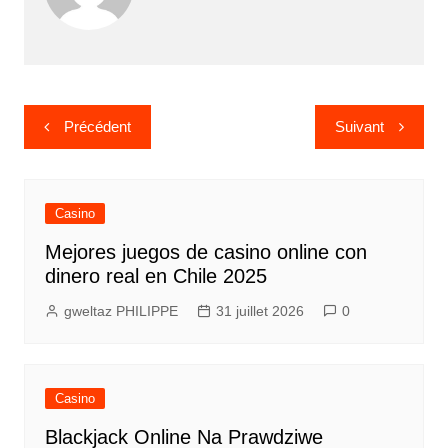
Navigation
Précédent
Suivant
de
l’article
Casino
Mejores juegos de casino online con
dinero real en Chile 2025
gweltaz PHILIPPE
31 juillet 2026
0
Casino
Blackjack Online Na Prawdziwe