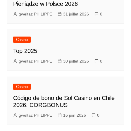
Pieniądze w Polsce 2026
gweltaz PHILIPPE
31 juillet 2026
0
Casino
Top 2025
gweltaz PHILIPPE
30 juillet 2026
0
Casino
Código de bono de Sol Casino en Chile
2026: CORGBONUS
gweltaz PHILIPPE
16 juin 2026
0