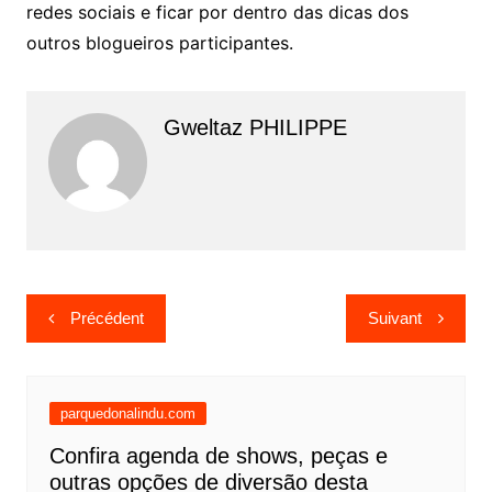
redes sociais e ficar por dentro das dicas dos
outros blogueiros participantes.
Gweltaz PHILIPPE
Navigation
Précédent
Suivant
de
l’article
parquedonalindu.com
Confira agenda de shows, peças e
outras opções de diversão desta