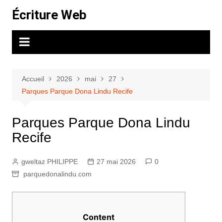
Aller
Écriture Web
au
contenu
Accueil
2026
mai
27
Parques Parque Dona Lindu Recife
Parques Parque Dona Lindu
Recife
gweltaz PHILIPPE
27 mai 2026
0
parquedonalindu.com
Content