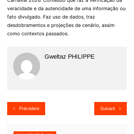
Carnaval 2026. Conteúdo que faz a verificação da
veracidade e da autencidade de uma informação ou
fato divulgado. Faz uso de dados, traz
desdobramentos e projeções de cenário, assim
como contextos passados.
Gweltaz PHILIPPE
Navigation
Précédent
Suivant
de
l’article