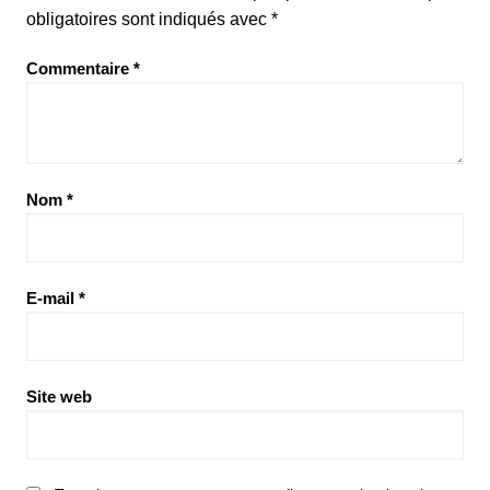
obligatoires sont indiqués avec
*
Commentaire
*
Nom
*
E-mail
*
Site web