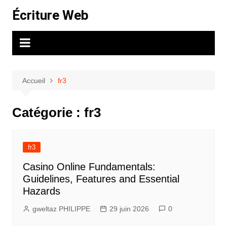
Aller
Écriture Web
au
contenu
Accueil
fr3
Catégorie :
fr3
fr3
Casino Online Fundamentals:
Guidelines, Features and Essential
Hazards
gweltaz PHILIPPE
29 juin 2026
0