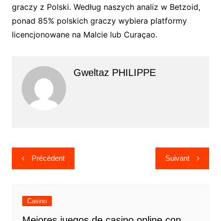
graczy z Polski. Według naszych analiz w Betzoid,
ponad 85% polskich graczy wybiera platformy
licencjonowane na Malcie lub Curaçao.
Gweltaz PHILIPPE
Navigation
Précédent
Suivant
de
l’article
Casino
Mejores juegos de casino online con