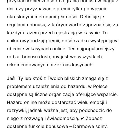
przykład konieczność rozegrania bonusu w ciągu 7
dni, czy przyznawanie premii tylko po wpłacie
określonymi metodami płatności. Definiuje je
regulamin bonusu, z którym warto zapoznać się za
każdym razem przed rejestracją w kasynie. To
unikatowy rodzaj premii, dość rzadko występujący
obecnie w kasynach online. Ten najpopularniejszy
rodzaj bonusu dostępny jest we wszystkich
rekomendowanych przez nas kasynach.
Jeśli Ty lub ktoś z Twoich bliskich zmaga się z
problemem uzależnienia od hazardu, w Polsce
dostępne są liczne organizacje oferujące wsparcie.
Hazard online może dostarczać wielu emocji i
rozrywki, jednak ważne jest, aby podchodzić do
niego z rozwagą i świadomością. ✔ Zobacz
dostępne funkcje bonusowe – Darmowe spiny,