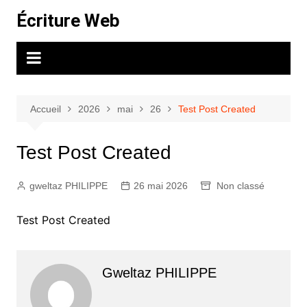
Aller
Écriture Web
au
contenu
Accueil
2026
mai
26
Test Post Created
Test Post Created
gweltaz PHILIPPE
26 mai 2026
Non classé
Test Post Created
Gweltaz PHILIPPE