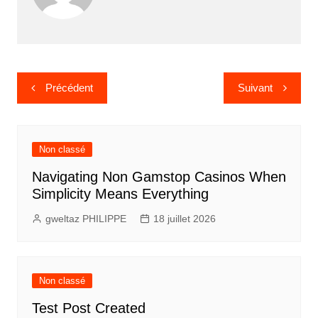
Navigation
Précédent
Suivant
de
l’article
Non classé
Navigating Non Gamstop Casinos When
Simplicity Means Everything
gweltaz PHILIPPE
18 juillet 2026
Non classé
Test Post Created