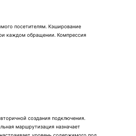
имого посетителям. Кэширование
при каждом обращении. Компрессия
 вторичной создания подключения.
альная маршрутизация назначает
 настраивает уровень содержимого под