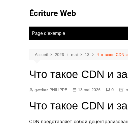
Aller
au
Écriture Web
contenu
Page d’exemple
Accueil
2026
mai
13
Что такое CDN и
Что такое CDN и з
gweltaz PHILIPPE
13 mai 2026
0
m
Что такое CDN и з
CDN представляет собой децентрализован