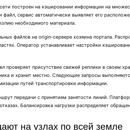
сети построен на кэшировании информации на множес
и файл, сервис автоматически выявляет его расположе
копию необходимого материала.
ьных файлов на origin-сервере хозяина портала. Расп
астях. Оператор устанавливает настройки кэшировани
ел проверяет присутствие свежей реплики в своем хра
чника и хранит местно. Следующие запросы выполняютс
имизации путей транспортировки информации.
ршрут передачи с принятием занятости линий. Платфо
отказах. Балансировка нагрузки распределяет обраще
ют на узлах по всей земле