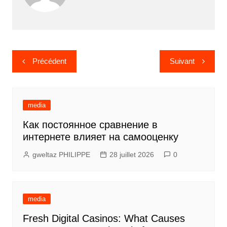
Navigation
Précédent
Suivant
de
l’article
media
Как постоянное сравнение в
интернете влияет на самооценку
gweltaz PHILIPPE
28 juillet 2026
0
media
Fresh Digital Casinos: What Causes