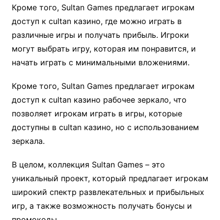
Кроме того, Sultan Games предлагает игрокам
доступ к сultan казино, где можно играть в
различные игры и получать прибыль. Игроки
могут выбрать игру, которая им понравится, и
начать играть с минимальными вложениями.
Кроме того, Sultan Games предлагает игрокам
доступ к сultan казино рабочее зеркало, что
позволяет игрокам играть в игры, которые
доступны в сultan казино, но с использованием
зеркала.
В целом, коллекция Sultan Games – это
уникальный проект, который предлагает игрокам
широкий спектр развлекательных и прибыльных
игр, а также возможность получать бонусы и
промокоды.