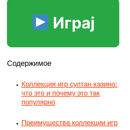
Играј
Содержимое
Коллекция игр султан казино:
что это и почему это так
популярно
Преимущества коллекции игр