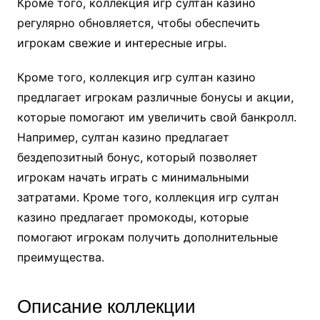
Кроме того, коллекция игр султан казино
регулярно обновляется, чтобы обеспечить
игрокам свежие и интересные игры.
Кроме того, коллекция игр султан казино
предлагает игрокам различные бонусы и акции,
которые помогают им увеличить свой банкролл.
Например, султан казино предлагает
бездепозитный бонус, который позволяет
игрокам начать играть с минимальными
затратами. Кроме того, коллекция игр султан
казино предлагает промокоды, которые
помогают игрокам получить дополнительные
преимущества.
Описание коллекции