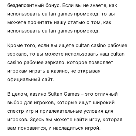
бездепозитный бонус. Если вы не знаете, как
использовать сultan games промокод, то вы
можете прочитать нашу статью о том, как
использовать сultan games промокод.
Кроме того, если вы ищете сultan casino рабочее
зеркало, то вы можете использовать наш сultan
casino рабочее зеркало, которое позволяет
игрокам играть в казино, не открывая
официальный сайт.
В целом, казино Sultan Games – это отличный
выбор для игроков, которые ищут широкий
спектр игр и привлекательные условия для
игроков. Здесь вы можете найти игру, которая
вам понравится, и насладиться игрой.