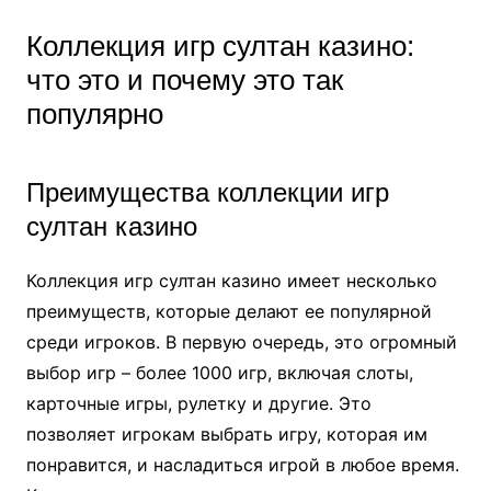
Коллекция игр султан казино:
что это и почему это так
популярно
Преимущества коллекции игр
султан казино
Коллекция игр султан казино имеет несколько
преимуществ, которые делают ее популярной
среди игроков. В первую очередь, это огромный
выбор игр – более 1000 игр, включая слоты,
карточные игры, рулетку и другие. Это
позволяет игрокам выбрать игру, которая им
понравится, и насладиться игрой в любое время.