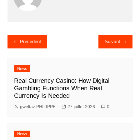
Navigation
Précédent
Suivant
de
l’article
News
Real Currency Casino: How Digital
Gambling Functions When Real
Currency Is Needed
gweltaz PHILIPPE
27 juillet 2026
0
News