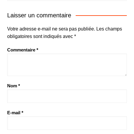
Laisser un commentaire
Votre adresse e-mail ne sera pas publiée.
Les champs
obligatoires sont indiqués avec
*
Commentaire
*
Nom
*
E-mail
*