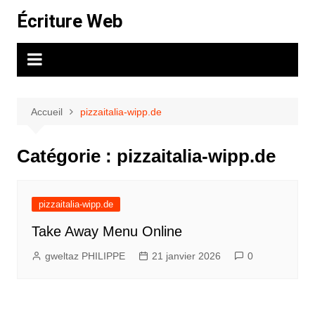
Aller
Écriture Web
au
contenu
Accueil
pizzaitalia-wipp.de
Catégorie :
pizzaitalia-wipp.de
pizzaitalia-wipp.de
Take Away Menu Online
gweltaz PHILIPPE
21 janvier 2026
0