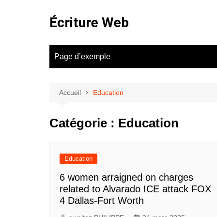
Aller
au
Écriture Web
contenu
Page d’exemple
Accueil
Education
Catégorie :
Education
Education
6 women arraigned on charges
related to Alvarado ICE attack FOX
4 Dallas-Fort Worth