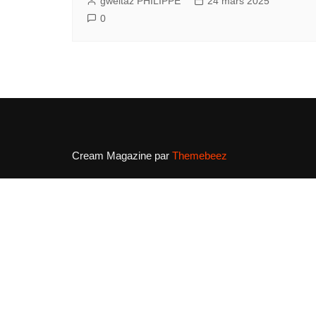
gweltaz PHILIPPE
24 mars 2025
0
Cream Magazine par
Themebeez