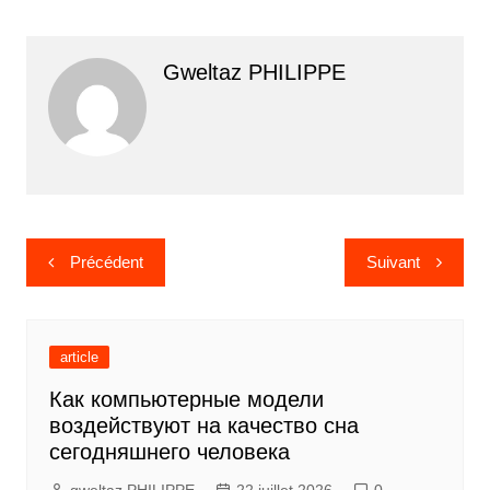
Gweltaz PHILIPPE
Navigation
Précédent
Suivant
de
l’article
article
Как компьютерные модели
воздействуют на качество сна
сегодняшнего человека