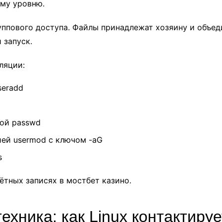
му уровню.
уппового доступа. Файлы принадлежат хозяину и объе
 запуск.
ляции:
seradd
ой passwd
ией usermod с ключом -aG
s
ётных записях в мостбет казино.
ехника: как Linux контактиру