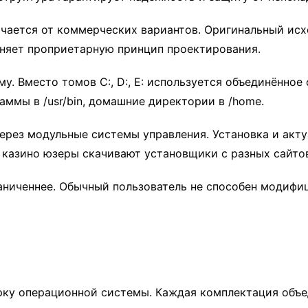
чается от коммерческих вариантов. Оригинальный ис
еняет проприетарную принцип проектирования.
у. Вместо томов C:, D:, E: используется объединённое 
аммы в /usr/bin, домашние директории в /home.
рез модульные системы управления. Установка и акт
 казино юзеры скачивают установщики с разных сайто
аниченнее. Обычный пользователь не способен модифи
рку операционной системы. Каждая комплектация объе