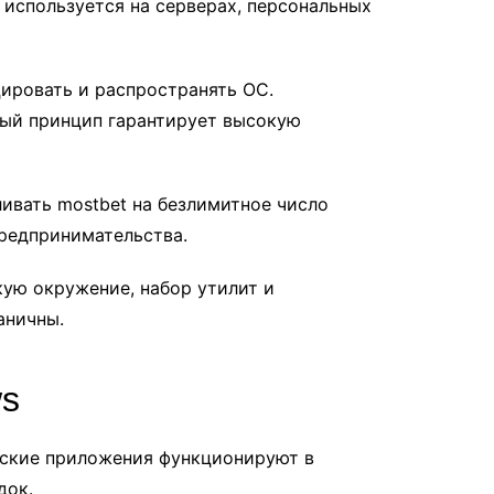
используется на серверах, персональных
ировать и распространять ОС.
ный принцип гарантирует высокую
ивать mostbet на безлимитное число
редпринимательства.
ую окружение, набор утилит и
аничны.
ws
нтские приложения функционируют в
док.