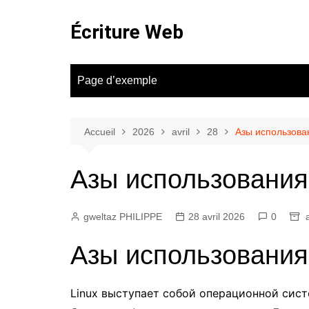
Aller
au
Écriture Web
contenu
Page d’exemple
Accueil
2026
avril
28
Азы использова
Азы использования
gweltaz PHILIPPE
28 avril 2026
0
Азы использования
Linux выступает собой операционной сис