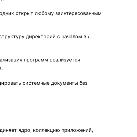
ходник открыт любому заинтересованным
структуру директорий с началом в /.
уализация программ реализуется
в.
цировать системные документы без
диняет ядро, коллекцию приложений,