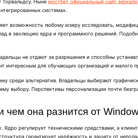
у Торвальдсу. Ныне
мостбет официальный сайт зеркало
интегрированных системах.
яет возможность любому юзеру исследовать, модифиц
клад в эволюцию ядра и программного решений. Подоб
адельцы не отдают за разрешения и способны устанавл
нт интересным для обучающих организаций и малого п
ему среди альтернатив. Владельцы выбирают графическ
ему выбору. Перспективы персонализации почти безгр
и чем она разнится от Windo
x. Ядро регулирует техническими средствами, а клие
труктура гарантирует надёжность и защиту от непола