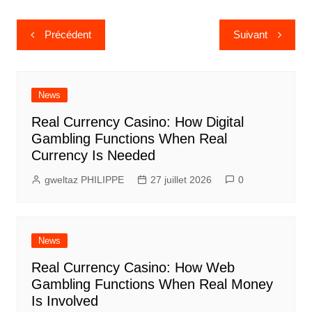
Navigation
Précédent
Suivant
de
l’article
News
Real Currency Casino: How Digital
Gambling Functions When Real
Currency Is Needed
gweltaz PHILIPPE
27 juillet 2026
0
News
Real Currency Casino: How Web
Gambling Functions When Real Money
Is Involved