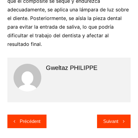
que el composite se seque y endurezca
adecuadamente, se aplica una lámpara de luz sobre
el diente. Posteriormente, se aísla la pieza dental
para evitar la entrada de saliva, lo que podría
dificultar el trabajo del dentista y afectar al
resultado final.
Gweltaz PHILIPPE
Navigation
Précédent
Suivant
de