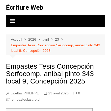
Aller
Écriture Web
au
contenu
Accueil
2026
avril
23
Empastes Tesis Concepción Serfocomp, anibal pinto 343
local 9, Concepción 2025
Empastes Tesis Concepción
Serfocomp, anibal pinto 343
local 9, Concepción 2025
gweltaz PHILIPPE
23 avril 2026
0
empasteslazaro.cl