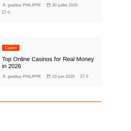
gweltaz PHILIPPE
30 juillet 2026
0
Casino
Top Online Casinos for Real Money
in 2026
gweltaz PHILIPPE
10 juin 2026
0