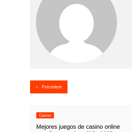
Navigation
Précédent
de
l’article
Casino
Mejores juegos de casino online