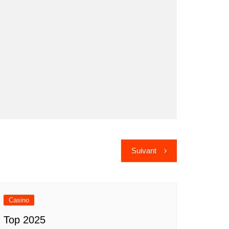
Suivant
Casino
Top 2025