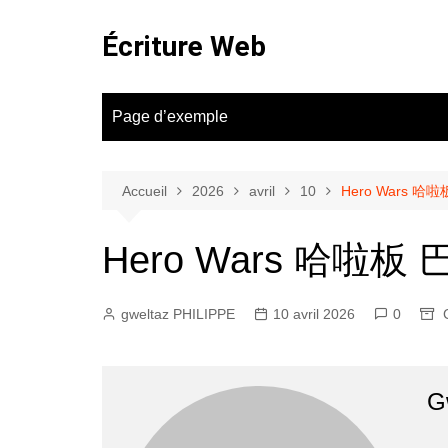
Aller
au
Écriture Web
contenu
Page d’exemple
Accueil
2026
avril
10
Hero Wars 哈
Hero Wars 哈啦板
gweltaz PHILIPPE
10 avril 2026
0
G