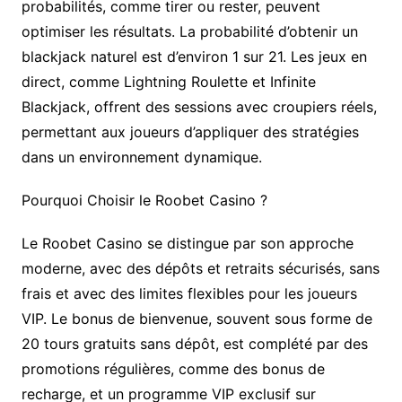
probabilités, comme tirer ou rester, peuvent
optimiser les résultats. La probabilité d’obtenir un
blackjack naturel est d’environ 1 sur 21. Les jeux en
direct, comme Lightning Roulette et Infinite
Blackjack, offrent des sessions avec croupiers réels,
permettant aux joueurs d’appliquer des stratégies
dans un environnement dynamique.
Pourquoi Choisir le Roobet Casino ?
Le Roobet Casino se distingue par son approche
moderne, avec des dépôts et retraits sécurisés, sans
frais et avec des limites flexibles pour les joueurs
VIP. Le bonus de bienvenue, souvent sous forme de
20 tours gratuits sans dépôt, est complété par des
promotions régulières, comme des bonus de
recharge, et un programme VIP exclusif sur