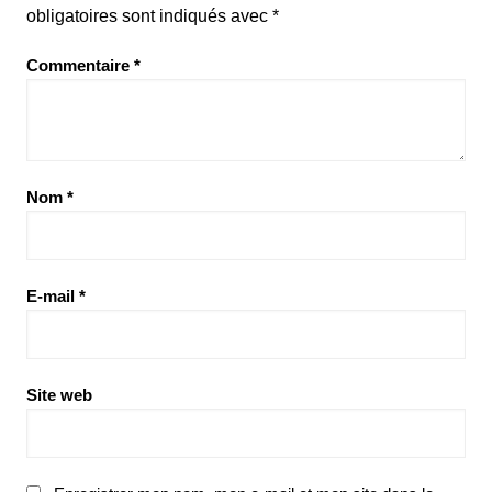
obligatoires sont indiqués avec
*
Commentaire
*
Nom
*
E-mail
*
Site web