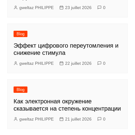
gweltaz PHILIPPE
23 juillet 2026
0
Blog
Эффект цифрового переутомления и
снижение стимула
gweltaz PHILIPPE
22 juillet 2026
0
Blog
Как электронная окружение
сказывается на степень концентрации
gweltaz PHILIPPE
21 juillet 2026
0