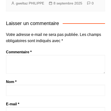
gweltaz PHILIPPE
8 septembre 2025
0
Laisser un commentaire
Votre adresse e-mail ne sera pas publiée.
Les champs
obligatoires sont indiqués avec
*
Commentaire
*
Nom
*
E-mail
*