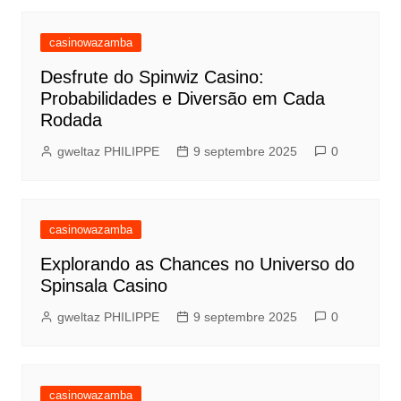
casinowazamba
Desfrute do Spinwiz Casino:
Probabilidades e Diversão em Cada
Rodada
gweltaz PHILIPPE
9 septembre 2025
0
casinowazamba
Explorando as Chances no Universo do
Spinsala Casino
gweltaz PHILIPPE
9 septembre 2025
0
casinowazamba