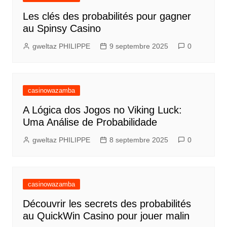
Les clés des probabilités pour gagner
au Spinsy Casino
gweltaz PHILIPPE
9 septembre 2025
0
casinowazamba
A Lógica dos Jogos no Viking Luck:
Uma Análise de Probabilidade
gweltaz PHILIPPE
8 septembre 2025
0
casinowazamba
Découvrir les secrets des probabilités
au QuickWin Casino pour jouer malin