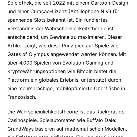
Spielothek, die seit 2022 mit einem Cartoon-Design
und einer Curaçao-Lizenz (Antillephone N.V.) für
spannende Slots bekannt ist. Ein fundiertes
Verständnis der Wahrscheinlichkeitstheorie ist
entscheidend, um Gewinne zu maximieren. Dieser
Artikel zeigt, wie diese Prinzipien auf Spiele wie
Gates of Olympus angewendet werden können. Mit
über 4.000 Spielen von Evolution Gaming und
Kryptowährungsoptionen wie Bitcoin bietet die
Plattform ein globales Erlebnis, unterstützt durch
eine mehrsprachige, mobiloptimierte Oberfläche in
Französisch.
Die Wahrscheinlichkeitstheorie ist das Rückgrat der
Casinospiele. Spielautomaten wie Buffalo Dale:
GrandWays basieren auf mathematischen Modellen,