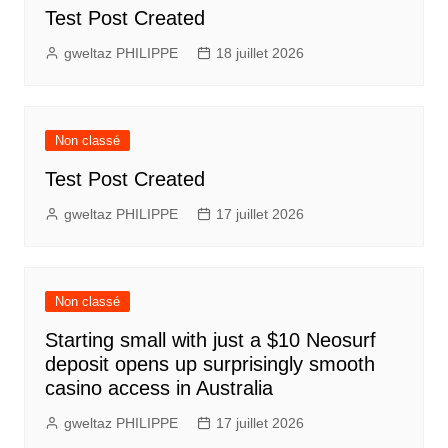
Test Post Created
gweltaz PHILIPPE
18 juillet 2026
Non classé
Test Post Created
gweltaz PHILIPPE
17 juillet 2026
Non classé
Starting small with just a $10 Neosurf
deposit opens up surprisingly smooth
casino access in Australia
gweltaz PHILIPPE
17 juillet 2026