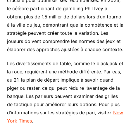
cruciale pour optimiser ses récompenses. En 2023,
le célèbre participant de gambling Phil Ivey a
obtenu plus de 1,5 millier de dollars lors d’un tournoi
à la ville du jeu, démontrant que la compétence et la
stratégie peuvent créer toute la variation. Les
joueurs doivent comprendre les normes des jeux et
élaborer des approches ajustées à chaque contexte.
Les divertissements de table, comme le blackjack et
la roue, requièrent une méthode différente. Par cas,
au 21, la plan de départ implique à savoir quand
piger ou rester, ce qui peut réduire l’avantage de la
banque. Les parieurs peuvent examiner des grilles
de tactique pour améliorer leurs options. Pour plus
d’informations sur les stratégies de pari, visitez
New
York Times
.