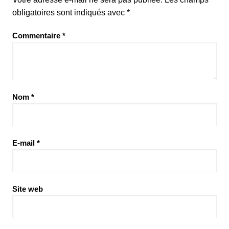
obligatoires sont indiqués avec
*
Commentaire
*
Nom
*
E-mail
*
Site web