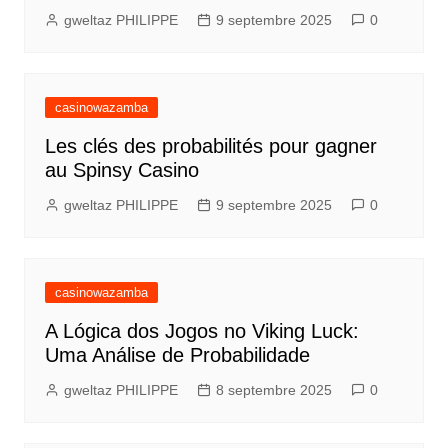
gweltaz PHILIPPE
9 septembre 2025
0
casinowazamba
Les clés des probabilités pour gagner
au Spinsy Casino
gweltaz PHILIPPE
9 septembre 2025
0
casinowazamba
A Lógica dos Jogos no Viking Luck:
Uma Análise de Probabilidade
gweltaz PHILIPPE
8 septembre 2025
0