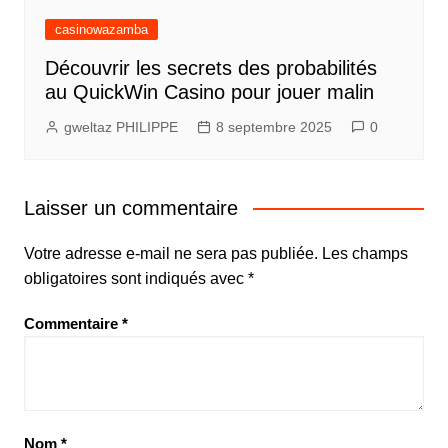
casinowazamba
Découvrir les secrets des probabilités
au QuickWin Casino pour jouer malin
gweltaz PHILIPPE
8 septembre 2025
0
Laisser un commentaire
Votre adresse e-mail ne sera pas publiée.
Les champs
obligatoires sont indiqués avec
*
Commentaire
*
Nom
*