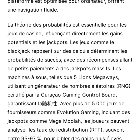
plateforme est optimisée pour ordinateur, offrant
une navigation fluide.
La théorie des probabilités est essentielle pour les
jeux de casino, influençant directement les gains
potentiels et les jackpots. Les jeux comme le
blackjack reposent sur des calculs déterminant les
probabilités de succès, avec des récompenses allant
de petits paiements à des jackpots massifs. Les
machines à sous, telles que 5 Lions Megaways,
utilisent un générateur de nombres aléatoires (RNG)
certifié par la Curaçao Gaming Control Board,
garantissant la随机性. Avec plus de 5.000 jeux de
fournisseurs comme Evolution Gaming, incluant des
jackpots comme Mega Moolah, les joueurs peuvent
analyser les taux de redistribution (RTP), souvent
entre 95-97 %, pour cibler des gains plus élevés,