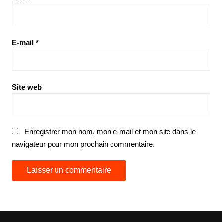
E-mail
*
Site web
Enregistrer mon nom, mon e-mail et mon site dans le
navigateur pour mon prochain commentaire.