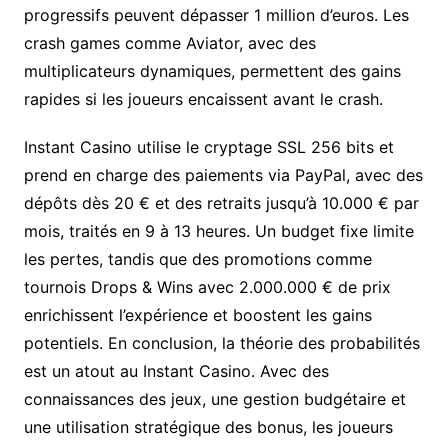
progressifs peuvent dépasser 1 million d’euros. Les
crash games comme Aviator, avec des
multiplicateurs dynamiques, permettent des gains
rapides si les joueurs encaissent avant le crash.
Instant Casino utilise le cryptage SSL 256 bits et
prend en charge des paiements via PayPal, avec des
dépôts dès 20 € et des retraits jusqu’à 10.000 € par
mois, traités en 9 à 13 heures. Un budget fixe limite
les pertes, tandis que des promotions comme
tournois Drops & Wins avec 2.000.000 € de prix
enrichissent l’expérience et boostent les gains
potentiels. En conclusion, la théorie des probabilités
est un atout au Instant Casino. Avec des
connaissances des jeux, une gestion budgétaire et
une utilisation stratégique des bonus, les joueurs