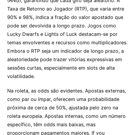
(RNG), garantindo que cada giro seja aleatório. A
Taxa de Retorno ao Jogador (RTP), que varia entre
90% e 98%, indica a fração do valor apostado que
pode ser devolvida a longo prazo. Jogos como
Lucky Dwarfs e Lights of Luck destacam-se por
temas envolventes e recursos como multiplicadores.
Embora o RTP seja um indicador de longo prazo, a
aleatoriedade pode trazer vitórias expressivas em
sessões curtas, especialmente em slots de alta
volatilidade.
Na roleta, as odds são evidentes. Apostas externas,
como par ou ímpar, oferecem uma probabilidade
próxima de cerca de 50%, ajustada pelo zero na
roleta europeia. Apostas internas, como um número
específico, têm odds mais baixas, mas
proporcionam pagamentos maiores. If you