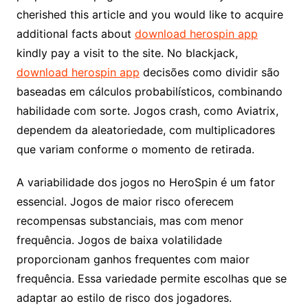
cherished this article and you would like to acquire
additional facts about
download herospin app
kindly pay a visit to the site. No blackjack,
download herospin app
decisões como dividir são
baseadas em cálculos probabilísticos, combinando
habilidade com sorte. Jogos crash, como Aviatrix,
dependem da aleatoriedade, com multiplicadores
que variam conforme o momento de retirada.
A variabilidade dos jogos no HeroSpin é um fator
essencial. Jogos de maior risco oferecem
recompensas substanciais, mas com menor
frequência. Jogos de baixa volatilidade
proporcionam ganhos frequentes com maior
frequência. Essa variedade permite escolhas que se
adaptar ao estilo de risco dos jogadores.