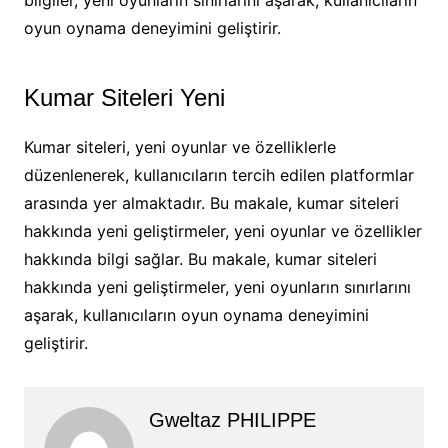
bilgiler, yeni oyunların sınırlarını aşarak, kullanıcıların
oyun oynama deneyimini geliştirir.
Kumar Siteleri Yeni
Kumar siteleri, yeni oyunlar ve özelliklerle
düzenlenerek, kullanıcıların tercih edilen platformlar
arasında yer almaktadır. Bu makale, kumar siteleri
hakkında yeni geliştirmeler, yeni oyunlar ve özellikler
hakkında bilgi sağlar. Bu makale, kumar siteleri
hakkında yeni geliştirmeler, yeni oyunların sınırlarını
aşarak, kullanıcıların oyun oynama deneyimini
geliştirir.
Gweltaz PHILIPPE