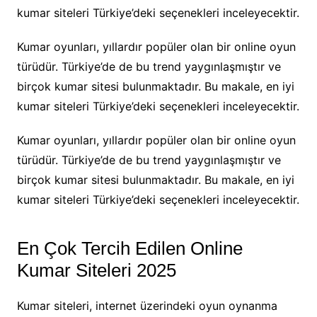
kumar siteleri Türkiye’deki seçenekleri inceleyecektir.
Kumar oyunları, yıllardır popüler olan bir online oyun
türüdür. Türkiye’de de bu trend yaygınlaşmıştır ve
birçok kumar sitesi bulunmaktadır. Bu makale, en iyi
kumar siteleri Türkiye’deki seçenekleri inceleyecektir.
Kumar oyunları, yıllardır popüler olan bir online oyun
türüdür. Türkiye’de de bu trend yaygınlaşmıştır ve
birçok kumar sitesi bulunmaktadır. Bu makale, en iyi
kumar siteleri Türkiye’deki seçenekleri inceleyecektir.
En Çok Tercih Edilen Online
Kumar Siteleri 2025
Kumar siteleri, internet üzerindeki oyun oynanma