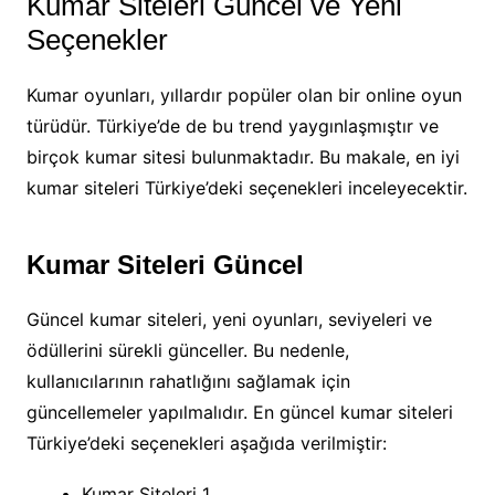
Kumar Siteleri Güncel ve Yeni
Seçenekler
Kumar oyunları, yıllardır popüler olan bir online oyun
türüdür. Türkiye’de de bu trend yaygınlaşmıştır ve
birçok kumar sitesi bulunmaktadır. Bu makale, en iyi
kumar siteleri Türkiye’deki seçenekleri inceleyecektir.
Kumar Siteleri Güncel
Güncel kumar siteleri, yeni oyunları, seviyeleri ve
ödüllerini sürekli günceller. Bu nedenle,
kullanıcılarının rahatlığını sağlamak için
güncellemeler yapılmalıdır. En güncel kumar siteleri
Türkiye’deki seçenekleri aşağıda verilmiştir:
Kumar Siteleri 1