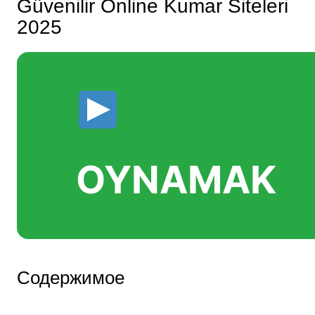
Güvenilir Online Kumar Siteleri
2025
OYNAMAK
Содержимое