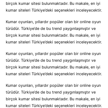
birçok kumar sitesi bulunmaktadır. Bu makale, en iyi
kumar siteleri Türkiye’deki seçenekleri inceleyecektir.
Kumar oyunları, yıllardır popüler olan bir online oyun
türüdür. Türkiye’de de bu trend yaygınlaşmıştır ve
birçok kumar sitesi bulunmaktadır. Bu makale, en iyi
kumar siteleri Türkiye’deki seçenekleri inceleyecektir.
Kumar oyunları, yıllardır popüler olan bir online oyun
türüdür. Türkiye’de de bu trend yaygınlaşmıştır ve
birçok kumar sitesi bulunmaktadır. Bu makale, en iyi
kumar siteleri Türkiye’deki seçenekleri inceleyecektir.
Kumar oyunları, yıllardır popüler olan bir online oyun
türüdür. Türkiye’de de bu trend yaygınlaşmıştır ve
birçok kumar sitesi bulunmaktadır. Bu makale, en iyi
kumar siteleri Türkiye’deki seçenekleri inceleyecektir.