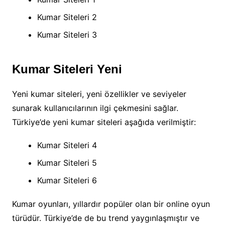
Kumar Siteleri 2
Kumar Siteleri 3
Kumar Siteleri Yeni
Yeni kumar siteleri, yeni özellikler ve seviyeler
sunarak kullanıcılarının ilgi çekmesini sağlar.
Türkiye’de yeni kumar siteleri aşağıda verilmiştir:
Kumar Siteleri 4
Kumar Siteleri 5
Kumar Siteleri 6
Kumar oyunları, yıllardır popüler olan bir online oyun
türüdür. Türkiye’de de bu trend yaygınlaşmıştır ve