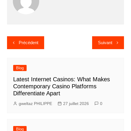
Navigation
Précédent
Suivant
de
l’article
Blog
Latest Internet Casinos: What Makes
Contemporary Casino Platforms
Differentiate Apart
gweltaz PHILIPPE
27 juillet 2026
0
Blog