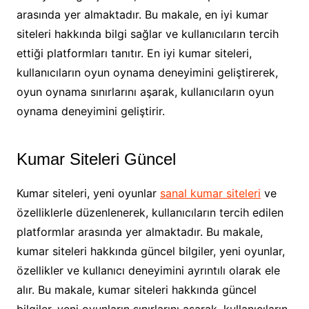
arasında yer almaktadır. Bu makale, en iyi kumar
siteleri hakkında bilgi sağlar ve kullanıcıların tercih
ettiği platformları tanıtır. En iyi kumar siteleri,
kullanıcıların oyun oynama deneyimini geliştirerek,
oyun oynama sınırlarını aşarak, kullanıcıların oyun
oynama deneyimini geliştirir.
Kumar Siteleri Güncel
Kumar siteleri, yeni oyunlar
sanal kumar siteleri
ve
özelliklerle düzenlenerek, kullanıcıların tercih edilen
platformlar arasında yer almaktadır. Bu makale,
kumar siteleri hakkında güncel bilgiler, yeni oyunlar,
özellikler ve kullanıcı deneyimini ayrıntılı olarak ele
alır. Bu makale, kumar siteleri hakkında güncel