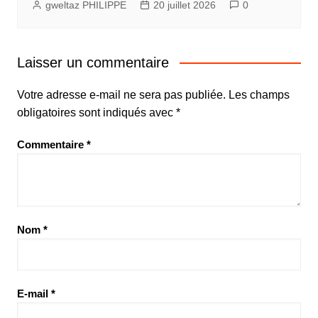
gweltaz PHILIPPE
20 juillet 2026
0
Laisser un commentaire
Votre adresse e-mail ne sera pas publiée.
Les champs
obligatoires sont indiqués avec
*
Commentaire
*
Nom
*
E-mail
*