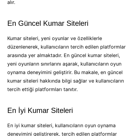
alır.
En Güncel Kumar Siteleri
Kumar siteleri, yeni oyunlar ve özelliklerle
düzenlenerek, kullanıcıların tercih edilen platformlar
arasında yer almaktadır. En güncel kumar siteleri,
yeni oyunların sınırlarını aşarak, kullanıcıların oyun
oynama deneyimini geliştirir. Bu makale, en güncel
kumar siteleri hakkında bilgi sağlar ve kullanıcıların
tercih ettiği platformları tanıtır.
En İyi Kumar Siteleri
En iyi kumar siteleri, kullanıcıların oyun oynama
deneyimini geliştirerek, tercih edilen platformlar