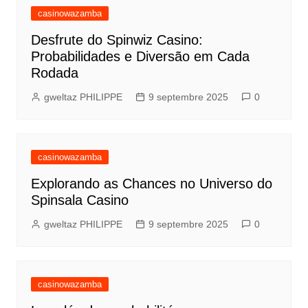
casinowazamba
Desfrute do Spinwiz Casino:
Probabilidades e Diversão em Cada
Rodada
gweltaz PHILIPPE
9 septembre 2025
0
casinowazamba
Explorando as Chances no Universo do
Spinsala Casino
gweltaz PHILIPPE
9 septembre 2025
0
casinowazamba