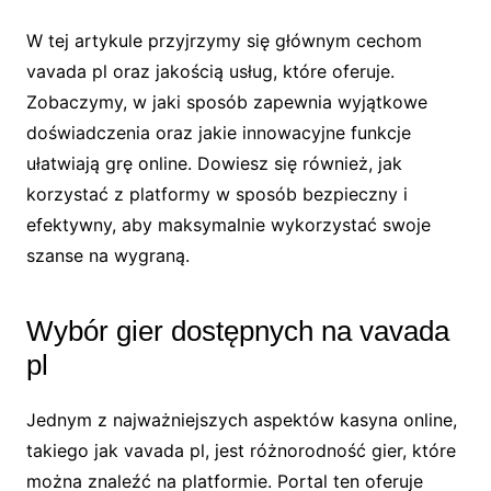
W tej artykule przyjrzymy się głównym cechom
vavada pl oraz jakością usług, które oferuje.
Zobaczymy, w jaki sposób zapewnia wyjątkowe
doświadczenia oraz jakie innowacyjne funkcje
ułatwiają grę online. Dowiesz się również, jak
korzystać z platformy w sposób bezpieczny i
efektywny, aby maksymalnie wykorzystać swoje
szanse na wygraną.
Wybór gier dostępnych na vavada
pl
Jednym z najważniejszych aspektów kasyna online,
takiego jak vavada pl, jest różnorodność gier, które
można znaleźć na platformie. Portal ten oferuje