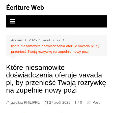
Aller
Écriture Web
au
contenu
Accueil
2025
août
27
Które niesamowite doświadczenia oferuje vavada pl, by
przenieść Twoją rozrywkę na zupełnie nowy pozi
Które niesamowite
doświadczenia oferuje vavada
pl, by przenieść Twoją rozrywkę
na zupełnie nowy pozi
gweltaz PHILIPPE
27 août 2025
0
Post