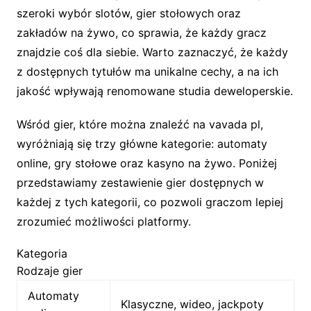
szeroki wybór slotów, gier stołowych oraz
zakładów na żywo, co sprawia, że każdy gracz
znajdzie coś dla siebie. Warto zaznaczyć, że każdy
z dostępnych tytułów ma unikalne cechy, a na ich
jakość wpływają renomowane studia deweloperskie.
Wśród gier, które można znaleźć na vavada pl,
wyróżniają się trzy główne kategorie: automaty
online, gry stołowe oraz kasyno na żywo. Poniżej
przedstawiamy zestawienie gier dostępnych w
każdej z tych kategorii, co pozwoli graczom lepiej
zrozumieć możliwości platformy.
Kategoria
Rodzaje gier
Automaty
Klasyczne, wideo, jackpoty