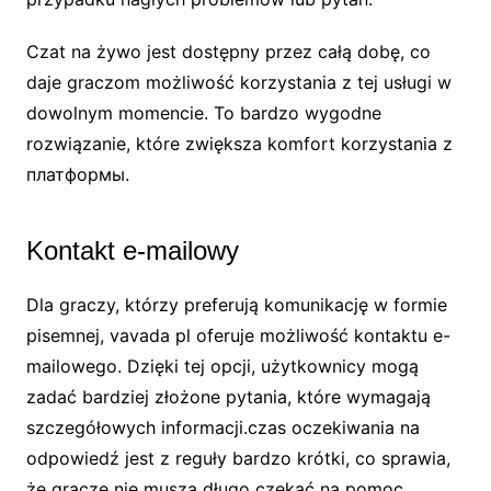
Czat na żywo jest dostępny przez całą dobę, co
daje graczom możliwość korzystania z tej usługi w
dowolnym momencie. To bardzo wygodne
rozwiązanie, które zwiększa komfort korzystania z
платформы.
Kontakt e-mailowy
Dla graczy, którzy preferują komunikację w formie
pisemnej, vavada pl oferuje możliwość kontaktu e-
mailowego. Dzięki tej opcji, użytkownicy mogą
zadać bardziej złożone pytania, które wymagają
szczegółowych informacji.czas oczekiwania na
odpowiedź jest z reguły bardzo krótki, co sprawia,
że gracze nie muszą długo czekać na pomoc.