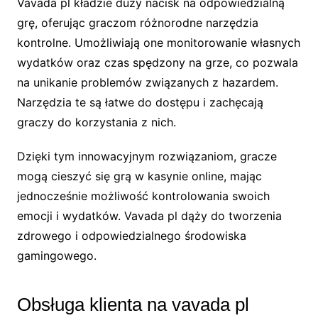
Vavada pl kładzie duży nacisk na odpowiedzialną
grę, oferując graczom różnorodne narzędzia
kontrolne. Umożliwiają one monitorowanie własnych
wydatków oraz czas spędzony na grze, co pozwala
na unikanie problemów związanych z hazardem.
Narzędzia te są łatwe do dostępu i zachęcają
graczy do korzystania z nich.
Dzięki tym innowacyjnym rozwiązaniom, gracze
mogą cieszyć się grą w kasynie online, mając
jednocześnie możliwość kontrolowania swoich
emocji i wydatków. Vavada pl dąży do tworzenia
zdrowego i odpowiedzialnego środowiska
gamingowego.
Obsługa klienta na vavada pl