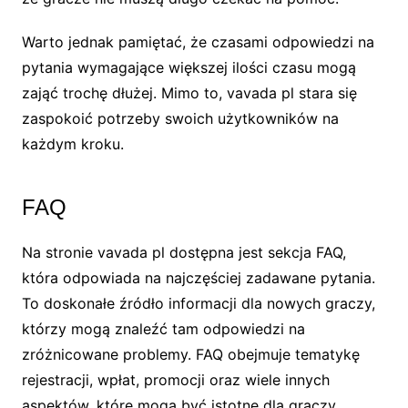
Warto jednak pamiętać, że czasami odpowiedzi na
pytania wymagające większej ilości czasu mogą
zająć trochę dłużej. Mimo to, vavada pl stara się
zaspokoić potrzeby swoich użytkowników na
każdym kroku.
FAQ
Na stronie vavada pl dostępna jest sekcja FAQ,
która odpowiada na najczęściej zadawane pytania.
To doskonałe źródło informacji dla nowych graczy,
którzy mogą znaleźć tam odpowiedzi na
zróżnicowane problemy. FAQ obejmuje tematykę
rejestracji, wpłat, promocji oraz wiele innych
aspektów, które mogą być istotne dla graczy.