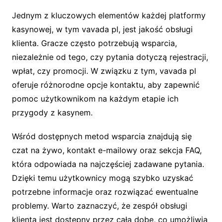
Jednym z kluczowych elementów każdej platformy
kasynowej, w tym vavada pl, jest jakość obsługi
klienta. Gracze często potrzebują wsparcia,
niezależnie od tego, czy pytania dotyczą rejestracji,
wpłat, czy promocji. W związku z tym, vavada pl
oferuje różnorodne opcje kontaktu, aby zapewnić
pomoc użytkownikom na każdym etapie ich
przygody z kasynem.
Wśród dostępnych metod wsparcia znajdują się
czat na żywo, kontakt e-mailowy oraz sekcja FAQ,
która odpowiada na najczęściej zadawane pytania.
Dzięki temu użytkownicy mogą szybko uzyskać
potrzebne informacje oraz rozwiązać ewentualne
problemy. Warto zaznaczyć, że zespół obsługi
klienta jest dostępny przez całą dobę, co umożliwia