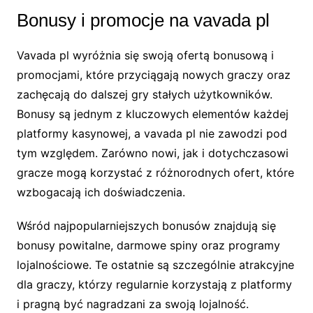
Bonusy i promocje na vavada pl
Vavada pl wyróżnia się swoją ofertą bonusową i
promocjami, które przyciągają nowych graczy oraz
zachęcają do dalszej gry stałych użytkowników.
Bonusy są jednym z kluczowych elementów każdej
platformy kasynowej, a vavada pl nie zawodzi pod
tym względem. Zarówno nowi, jak i dotychczasowi
gracze mogą korzystać z różnorodnych ofert, które
wzbogacają ich doświadczenia.
Wśród najpopularniejszych bonusów znajdują się
bonusy powitalne, darmowe spiny oraz programy
lojalnościowe. Te ostatnie są szczególnie atrakcyjne
dla graczy, którzy regularnie korzystają z platformy
i pragną być nagradzani za swoją lojalność.