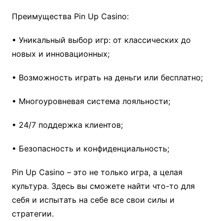
Преимущества Pin Up Casino:
• Уникальный выбор игр: от классических до
новых и инновационных;
• Возможность играть на деньги или бесплатно;
• Многоуровневая система лояльности;
• 24/7 поддержка клиентов;
• Безопасность и конфиденциальность;
Pin Up Casino – это не только игра, а целая
культура. Здесь вы сможете найти что-то для
себя и испытать на себе все свои силы и
стратегии.