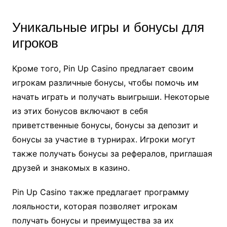
Уникальные игры и бонусы для
игроков
Кроме того, Pin Up Casino предлагает своим
игрокам различные бонусы, чтобы помочь им
начать играть и получать выигрыши. Некоторые
из этих бонусов включают в себя
приветственные бонусы, бонусы за депозит и
бонусы за участие в турнирах. Игроки могут
также получать бонусы за рефералов, приглашая
друзей и знакомых в казино.
Pin Up Casino также предлагает программу
лояльности, которая позволяет игрокам
получать бонусы и преимущества за их