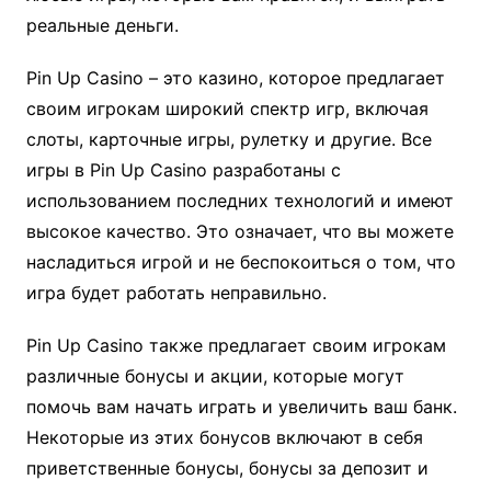
реальные деньги.
Pin Up Casino – это казино, которое предлагает
своим игрокам широкий спектр игр, включая
слоты, карточные игры, рулетку и другие. Все
игры в Pin Up Casino разработаны с
использованием последних технологий и имеют
высокое качество. Это означает, что вы можете
насладиться игрой и не беспокоиться о том, что
игра будет работать неправильно.
Pin Up Casino также предлагает своим игрокам
различные бонусы и акции, которые могут
помочь вам начать играть и увеличить ваш банк.
Некоторые из этих бонусов включают в себя
приветственные бонусы, бонусы за депозит и