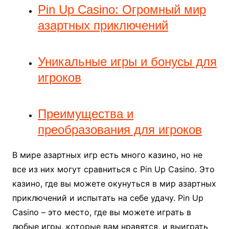
Pin Up Casino: Огромный мир
азартных приключений
Уникальные игры и бонусы для
игроков
Преимущества и
преобразования для игроков
В мире азартных игр есть много казино, но не
все из них могут сравниться с Pin Up Casino. Это
казино, где вы можете окунуться в мир азартных
приключений и испытать на себе удачу. Pin Up
Casino – это место, где вы можете играть в
любые игры, которые вам нравятся, и выиграть