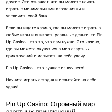
другие. Это означает, что вы можете начать
играть с минимальными вложениями и
увеличить свой банк.
Если вы ищете казино, где вы можете играть в
любые игры и выиграть реальные деньги, то Pin
Up Casino – это то, что вам нужно. Это казино,
где вы можете окунуться в мир азартных
приключений и испытать на себе удачу.
Pin Up Casino – это лучшее из лучшего!
Начните играть сегодня и испытайте на себе
удачу!
Pin Up Casino: Огромный мир
азартных приключений