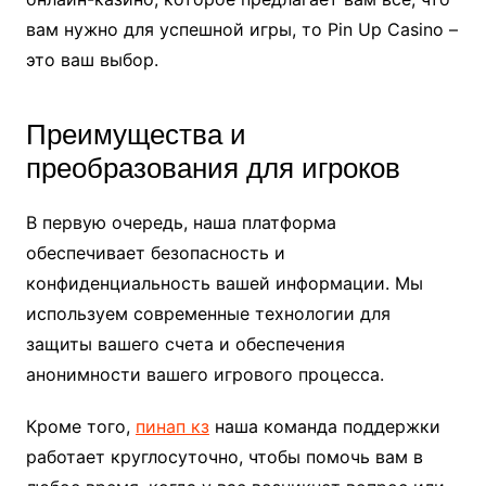
вам нужно для успешной игры, то Pin Up Casino –
это ваш выбор.
Преимущества и
преобразования для игроков
В первую очередь, наша платформа
обеспечивает безопасность и
конфиденциальность вашей информации. Мы
используем современные технологии для
защиты вашего счета и обеспечения
анонимности вашего игрового процесса.
Кроме того,
пинап кз
наша команда поддержки
работает круглосуточно, чтобы помочь вам в