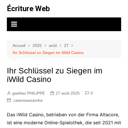
Aller
Écriture Web
au
contenu
Accueil
2025
août
27
Ihr Schlüssel zu Siegen im iWild Casino
Ihr Schlüssel zu Siegen im
iWild Casino
gweltaz PHILIPPE
27 août 2025
0
casinowazamba
Das iWild Casino, betrieben von der Firma Altacore,
ist eine moderne Online-Spielothek, die seit 2021 mit