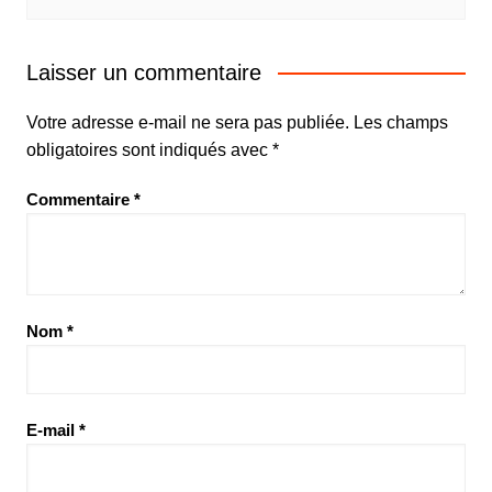
Laisser un commentaire
Votre adresse e-mail ne sera pas publiée.
Les champs
obligatoires sont indiqués avec
*
Commentaire
*
Nom
*
E-mail
*