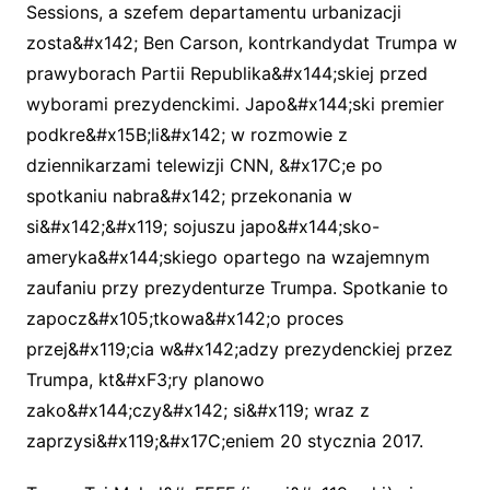
Sessions, a szefem departamentu urbanizacji
zosta&#x142; Ben Carson, kontrkandydat Trumpa w
prawyborach Partii Republika&#x144;skiej przed
wyborami prezydenckimi. Japo&#x144;ski premier
podkre&#x15B;li&#x142; w rozmowie z
dziennikarzami telewizji CNN, &#x17C;e po
spotkaniu nabra&#x142; przekonania w
si&#x142;&#x119; sojuszu japo&#x144;sko-
ameryka&#x144;skiego opartego na wzajemnym
zaufaniu przy prezydenturze Trumpa. Spotkanie to
zapocz&#x105;tkowa&#x142;o proces
przej&#x119;cia w&#x142;adzy prezydenckiej przez
Trumpa, kt&#xF3;ry planowo
zako&#x144;czy&#x142; si&#x119; wraz z
zaprzysi&#x119;&#x17C;eniem 20 stycznia 2017.