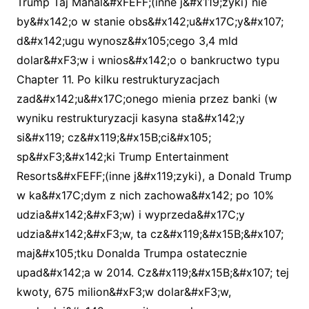
Trump Taj Mahal&#xFEFF;(inne j&#x119;zyki) nie
by&#x142;o w stanie obs&#x142;u&#x17C;y&#x107;
d&#x142;ugu wynosz&#x105;cego 3,4 mld
dolar&#xF3;w i wnios&#x142;o o bankructwo typu
Chapter 11. Po kilku restrukturyzacjach
zad&#x142;u&#x17C;onego mienia przez banki (w
wyniku restrukturyzacji kasyna sta&#x142;y
si&#x119; cz&#x119;&#x15B;ci&#x105;
sp&#xF3;&#x142;ki Trump Entertainment
Resorts&#xFEFF;(inne j&#x119;zyki), a Donald Trump
w ka&#x17C;dym z nich zachowa&#x142; po 10%
udzia&#x142;&#xF3;w) i wyprzeda&#x17C;y
udzia&#x142;&#xF3;w, ta cz&#x119;&#x15B;&#x107;
maj&#x105;tku Donalda Trumpa ostatecznie
upad&#x142;a w 2014. Cz&#x119;&#x15B;&#x107; tej
kwoty, 675 milion&#xF3;w dolar&#xF3;w,