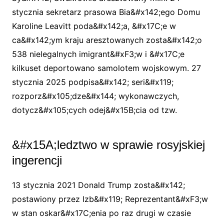
stycznia sekretarz prasowa Bia&#x142;ego Domu
Karoline Leavitt poda&#x142;a, &#x17C;e w
ca&#x142;ym kraju aresztowanych zosta&#x142;o
538 nielegalnych imigrant&#xF3;w i &#x17C;e
kilkuset deportowano samolotem wojskowym. 27
stycznia 2025 podpisa&#x142; seri&#x119;
rozporz&#x105;dze&#x144; wykonawczych,
dotycz&#x105;cych odej&#x15B;cia od tzw.
&#x15A;ledztwo w sprawie rosyjskiej
ingerencji
13 stycznia 2021 Donald Trump zosta&#x142;
postawiony przez Izb&#x119; Reprezentant&#xF3;w
w stan oskar&#x17C;enia po raz drugi w czasie