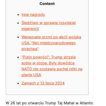
Content
Inne nagrody
Śledztwo w sprawie rosyjskiej
ingerencji
Wenezuela grzmi po akcji wojska
USA. "Akt międzynarodowego
piractwa"
"Putin powróci". Trump strzela
sobie w stopę. Były dowódca
NATO nie zostawia suchej nitki na
planie USA
Zamach z 13 lipca 2024
W 26 lat po otwarciu Trump Taj Mahal w Atlantic