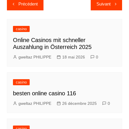
Navigation
Précédent
Suivant
de
l’article
casino
Online Casinos mit schneller
Auszahlung in Österreich 2025
gweltaz PHILIPPE
18 mai 2026
0
casino
besten online casino 116
gweltaz PHILIPPE
26 décembre 2025
0
casino