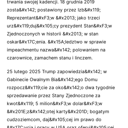
trwania swojej kadencji. 18 grudnia 2019
zosta&#x142; postawiony przez Izb&#x119;
Reprezentant&#xF3;w &#x2013; jako trzeci
urz&#x119;duj&#x105;cy prezydent Stan&#xF3;w
Zjednoczonych w historii &#x2013; w stan
oskar&#x17C;enia. &#x15A;ledztwo w sprawie
impeachmentu nazwa&#x142; polowaniem na
czarownice, zamachem stanu i linczem.
25 lutego 2025 Trump zapowiedzia&#x142; w
Gabinecie Owalnym Bia&#x142;ego Domu
rozpocz&#x119;cie za oko&#x142;o dwa tygodnie
sprzedawanie przez Stany Zjednoczone za
kwot&#x119; 5 milion&#xF3;w dolar&#xF3;w
&#x201E;z&#x142;otej karty&#x201D; bogatym
cudzoziemcom, daj&#x105;cej im prawo do
&#x17C;ycia i pracy w USA oraz oferuj&#x105;cej