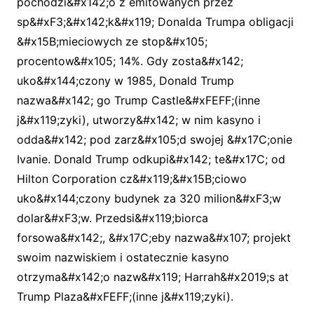
pochodzi&#x142;o z emitowanych przez
sp&#xF3;&#x142;k&#x119; Donalda Trumpa obligacji
&#x15B;mieciowych ze stop&#x105;
procentow&#x105; 14%. Gdy zosta&#x142;
uko&#x144;czony w 1985, Donald Trump
nazwa&#x142; go Trump Castle&#xFEFF;(inne
j&#x119;zyki), utworzy&#x142; w nim kasyno i
odda&#x142; pod zarz&#x105;d swojej &#x17C;onie
Ivanie. Donald Trump odkupi&#x142; te&#x17C; od
Hilton Corporation cz&#x119;&#x15B;ciowo
uko&#x144;czony budynek za 320 milion&#xF3;w
dolar&#xF3;w. Przedsi&#x119;biorca
forsowa&#x142;, &#x17C;eby nazwa&#x107; projekt
swoim nazwiskiem i ostatecznie kasyno
otrzyma&#x142;o nazw&#x119; Harrah&#x2019;s at
Trump Plaza&#xFEFF;(inne j&#x119;zyki).