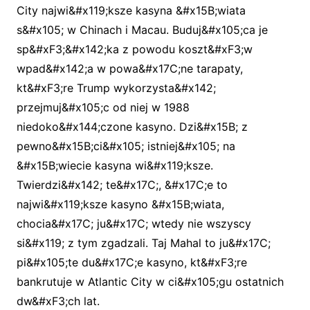
City najwi&#x119;ksze kasyna &#x15B;wiata
s&#x105; w Chinach i Macau. Buduj&#x105;ca je
sp&#xF3;&#x142;ka z powodu koszt&#xF3;w
wpad&#x142;a w powa&#x17C;ne tarapaty,
kt&#xF3;re Trump wykorzysta&#x142;
przejmuj&#x105;c od niej w 1988
niedoko&#x144;czone kasyno. Dzi&#x15B; z
pewno&#x15B;ci&#x105; istniej&#x105; na
&#x15B;wiecie kasyna wi&#x119;ksze.
Twierdzi&#x142; te&#x17C;, &#x17C;e to
najwi&#x119;ksze kasyno &#x15B;wiata,
chocia&#x17C; ju&#x17C; wtedy nie wszyscy
si&#x119; z tym zgadzali. Taj Mahal to ju&#x17C;
pi&#x105;te du&#x17C;e kasyno, kt&#xF3;re
bankrutuje w Atlantic City w ci&#x105;gu ostatnich
dw&#xF3;ch lat.