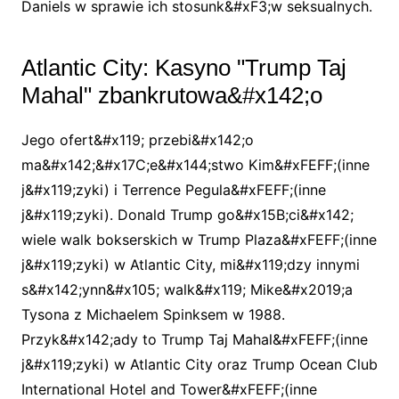
Daniels w sprawie ich stosunk&#xF3;w seksualnych.
Atlantic City: Kasyno "Trump Taj
Mahal" zbankrutowa&#x142;o
Jego ofert&#x119; przebi&#x142;o
ma&#x142;&#x17C;e&#x144;stwo Kim&#xFEFF;(inne
j&#x119;zyki) i Terrence Pegula&#xFEFF;(inne
j&#x119;zyki). Donald Trump go&#x15B;ci&#x142;
wiele walk bokserskich w Trump Plaza&#xFEFF;(inne
j&#x119;zyki) w Atlantic City, mi&#x119;dzy innymi
s&#x142;ynn&#x105; walk&#x119; Mike&#x2019;a
Tysona z Michaelem Spinksem w 1988.
Przyk&#x142;ady to Trump Taj Mahal&#xFEFF;(inne
j&#x119;zyki) w Atlantic City oraz Trump Ocean Club
International Hotel and Tower&#xFEFF;(inne