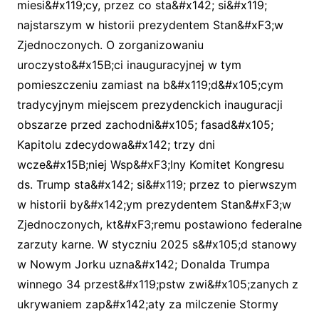
miesi&#x119;cy, przez co sta&#x142; si&#x119;
najstarszym w historii prezydentem Stan&#xF3;w
Zjednoczonych. O zorganizowaniu
uroczysto&#x15B;ci inauguracyjnej w tym
pomieszczeniu zamiast na b&#x119;d&#x105;cym
tradycyjnym miejscem prezydenckich inauguracji
obszarze przed zachodni&#x105; fasad&#x105;
Kapitolu zdecydowa&#x142; trzy dni
wcze&#x15B;niej Wsp&#xF3;lny Komitet Kongresu
ds. Trump sta&#x142; si&#x119; przez to pierwszym
w historii by&#x142;ym prezydentem Stan&#xF3;w
Zjednoczonych, kt&#xF3;remu postawiono federalne
zarzuty karne. W styczniu 2025 s&#x105;d stanowy
w Nowym Jorku uzna&#x142; Donalda Trumpa
winnego 34 przest&#x119;pstw zwi&#x105;zanych z
ukrywaniem zap&#x142;aty za milczenie Stormy