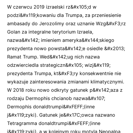
W czerwcu 2019 izraelski rz&#x105;d w
podzi&#x119;kowaniu dla Trumpa, za przeniesienie
ambasady do Jerozolimy oraz uznanie Wzg&#xF3;rz
Golan za integralne terytorium Izraela,
nazwa&#x142; imieniem ameryka&#x144;skiego
prezydenta nowo powsta&#x142;e osiedle &#x2013;
Ramat Trump. Wed&#x142;ug nich nazwa
odzwierciedla strategiczn&#x105; wizj&#x119;
prezydenta Trumpa, kt&#xF3;ry konsekwentnie nie
wykazuje zainteresowania zmianami klimatycznymi.
W 2018 roku nowo odkryty gatunek p&#x142;aza z
rodzaju Dermophis chcianob nazwa&#x107;
Dermophis donaldtrumpi&#xFEFF;(inne
j&#x119;zyki). Gatunek je&#x17C;owca nazwano
Tetragramma donaldtrumpi&#xFEFF;(inne
j&#x119;zyki), a w kolejnym roku motyla Neopalpa