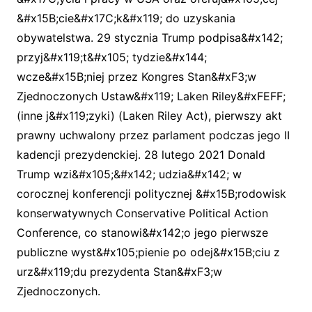
&#x15B;cie&#x17C;k&#x119; do uzyskania
obywatelstwa. 29 stycznia Trump podpisa&#x142;
przyj&#x119;t&#x105; tydzie&#x144;
wcze&#x15B;niej przez Kongres Stan&#xF3;w
Zjednoczonych Ustaw&#x119; Laken Riley&#xFEFF;
(inne j&#x119;zyki) (Laken Riley Act), pierwszy akt
prawny uchwalony przez parlament podczas jego II
kadencji prezydenckiej. 28 lutego 2021 Donald
Trump wzi&#x105;&#x142; udzia&#x142; w
corocznej konferencji politycznej &#x15B;rodowisk
konserwatywnych Conservative Political Action
Conference, co stanowi&#x142;o jego pierwsze
publiczne wyst&#x105;pienie po odej&#x15B;ciu z
urz&#x119;du prezydenta Stan&#xF3;w
Zjednoczonych.