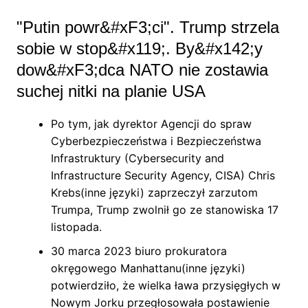
"Putin powr&#xF3;ci". Trump strzela
sobie w stop&#x119;. By&#x142;y
dow&#xF3;dca NATO nie zostawia
suchej nitki na planie USA
Po tym, jak dyrektor Agencji do spraw
Cyberbezpieczeństwa i Bezpieczeństwa
Infrastruktury (Cybersecurity and
Infrastructure Security Agency, CISA) Chris
Krebs (inne języki) zaprzeczył zarzutom
Trumpa, Trump zwolnił go ze stanowiska 17
listopada.
30 marca 2023 biuro prokuratora
okręgowego Manhattanu (inne języki)
potwierdziło, że wielka ława przysięgłych w
Nowym Jorku przegłosowała postawienie