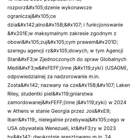
rozporz&#x105;dzenie wykonawcze
ograniczaj&#x105;ce
dzia&#x142;alno&#x15B;&#x107; i funkcjonowanie
&#x201E;w maksymalnym zakresie zgodnym z
obowi&#x105;zuj&#x105;cym prawem&#x201D;
szeregu agencji rz&#x105;dowych, w tym Agencji
Stan&#xF3;w Zjednoczonych do spraw Globalnych
Medi&#xF3;w&#xFEFF;(inne j&#x119;zyki) (USAGM),
odpowiedzialnej za nadzorowanie m.in.
Zosta&#x142; nazwany na cze&#x15B;&#x107; Laken
Riley, studentki piel&#x119;gniarstwa
zamordowanej&#xFEFF;(inne j&#x119;zyki) w 2024
w Athens w stanie Georgia przez Jos&#xE9;
Ibarr&#x119;, nielegalnie przebywaj&#x105;cego w
USA obywatela Wenezueli, kt&#xF3;ry w 2023
by&#x142; dwukrotnie aresztowany m.in. 24