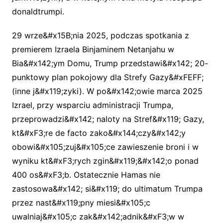
donaldtrumpi.
29 wrze&#x15B;nia 2025, podczas spotkania z
premierem Izraela Binjaminem Netanjahu w
Bia&#x142;ym Domu, Trump przedstawi&#x142; 20-
punktowy plan pokojowy dla Strefy Gazy&#xFEFF;
(inne j&#x119;zyki). W po&#x142;owie marca 2025
Izrael, przy wsparciu administracji Trumpa,
przeprowadzi&#x142; naloty na Stref&#x119; Gazy,
kt&#xF3;re de facto zako&#x144;czy&#x142;y
obowi&#x105;zuj&#x105;ce zawieszenie broni i w
wyniku kt&#xF3;rych zgin&#x119;&#x142;o ponad
400 os&#xF3;b. Ostatecznie Hamas nie
zastosowa&#x142; si&#x119; do ultimatum Trumpa
przez nast&#x119;pny miesi&#x105;c
uwalniaj&#x105;c zak&#x142;adnik&#xF3;w w