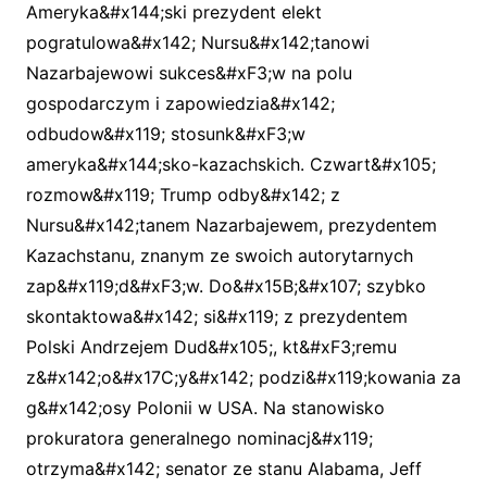
Ameryka&#x144;ski prezydent elekt
pogratulowa&#x142; Nursu&#x142;tanowi
Nazarbajewowi sukces&#xF3;w na polu
gospodarczym i zapowiedzia&#x142;
odbudow&#x119; stosunk&#xF3;w
ameryka&#x144;sko-kazachskich. Czwart&#x105;
rozmow&#x119; Trump odby&#x142; z
Nursu&#x142;tanem Nazarbajewem, prezydentem
Kazachstanu, znanym ze swoich autorytarnych
zap&#x119;d&#xF3;w. Do&#x15B;&#x107; szybko
skontaktowa&#x142; si&#x119; z prezydentem
Polski Andrzejem Dud&#x105;, kt&#xF3;remu
z&#x142;o&#x17C;y&#x142; podzi&#x119;kowania za
g&#x142;osy Polonii w USA. Na stanowisko
prokuratora generalnego nominacj&#x119;
otrzyma&#x142; senator ze stanu Alabama, Jeff