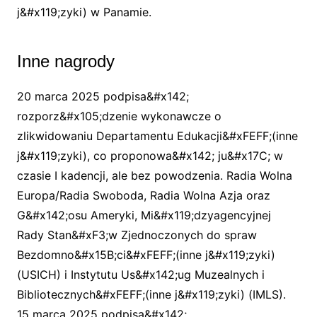
j&#x119;zyki) w Panamie.
Inne nagrody
20 marca 2025 podpisa&#x142;
rozporz&#x105;dzenie wykonawcze o
zlikwidowaniu Departamentu Edukacji&#xFEFF;(inne
j&#x119;zyki), co proponowa&#x142; ju&#x17C; w
czasie I kadencji, ale bez powodzenia. Radia Wolna
Europa/Radia Swoboda, Radia Wolna Azja oraz
G&#x142;osu Ameryki, Mi&#x119;dzyagencyjnej
Rady Stan&#xF3;w Zjednoczonych do spraw
Bezdomno&#x15B;ci&#xFEFF;(inne j&#x119;zyki)
(USICH) i Instytutu Us&#x142;ug Muzealnych i
Bibliotecznych&#xFEFF;(inne j&#x119;zyki) (IMLS).
15 marca 2025 podpisa&#x142;