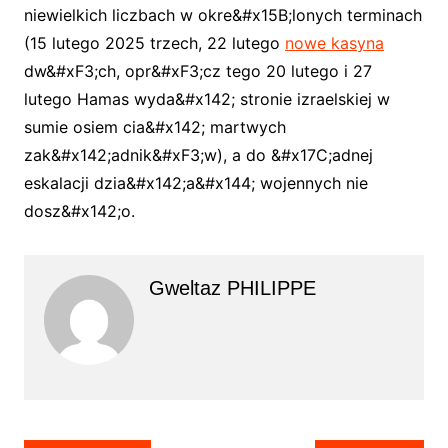
niewielkich liczbach w okre&#x15B;lonych terminach
(15 lutego 2025 trzech, 22 lutego
nowe kasyna
dw&#xF3;ch, opr&#xF3;cz tego 20 lutego i 27
lutego Hamas wyda&#x142; stronie izraelskiej w
sumie osiem cia&#x142; martwych
zak&#x142;adnik&#xF3;w), a do &#x17C;adnej
eskalacji dzia&#x142;a&#x144; wojennych nie
dosz&#x142;o.
Gweltaz PHILIPPE