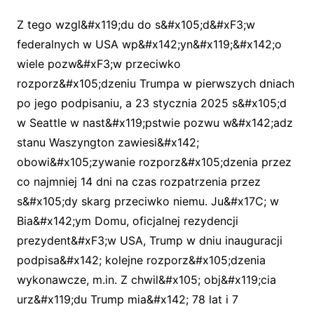
Z tego wzgl&#x119;du do s&#x105;d&#xF3;w
federalnych w USA wp&#x142;yn&#x119;&#x142;o
wiele pozw&#xF3;w przeciwko
rozporz&#x105;dzeniu Trumpa w pierwszych dniach
po jego podpisaniu, a 23 stycznia 2025 s&#x105;d
w Seattle w nast&#x119;pstwie pozwu w&#x142;adz
stanu Waszyngton zawiesi&#x142;
obowi&#x105;zywanie rozporz&#x105;dzenia przez
co najmniej 14 dni na czas rozpatrzenia przez
s&#x105;dy skarg przeciwko niemu. Ju&#x17C; w
Bia&#x142;ym Domu, oficjalnej rezydencji
prezydent&#xF3;w USA, Trump w dniu inauguracji
podpisa&#x142; kolejne rozporz&#x105;dzenia
wykonawcze, m.in. Z chwil&#x105; obj&#x119;cia
urz&#x119;du Trump mia&#x142; 78 lat i 7