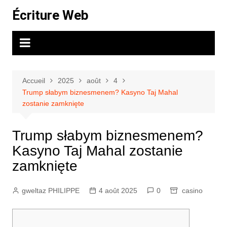
Aller
Écriture Web
au
contenu
Accueil
2025
août
4
Trump słabym biznesmenem? Kasyno Taj Mahal
zostanie zamknięte
Trump słabym biznesmenem?
Kasyno Taj Mahal zostanie
zamknięte
gweltaz PHILIPPE
4 août 2025
0
casino