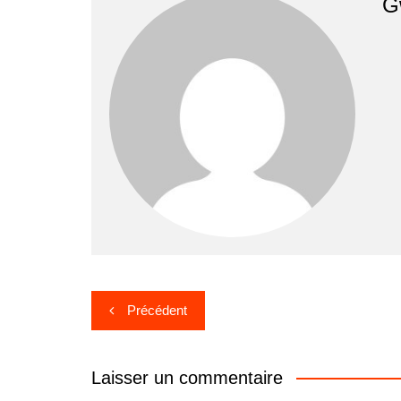
G
Navigation
Précédent
de
l’article
Laisser un commentaire