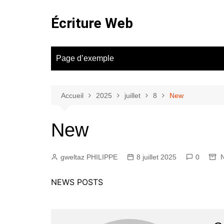
Aller
au
Écriture Web
contenu
Page d’exemple
Accueil
2025
juillet
8
New
New
gweltaz PHILIPPE
8 juillet 2025
0
NEWS POSTS