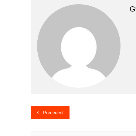
G
Navigation
Précédent
de
l’article