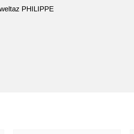
weltaz PHILIPPE