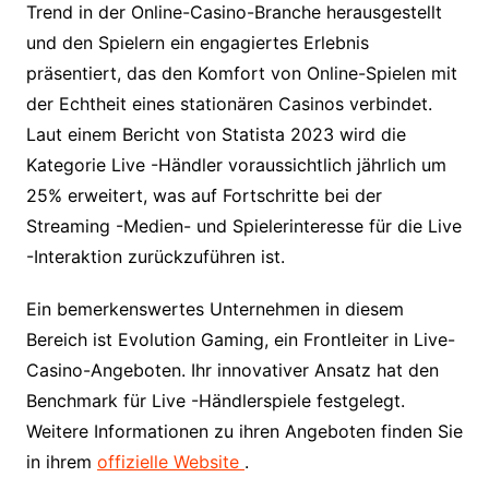
Trend in der Online-Casino-Branche herausgestellt
und den Spielern ein engagiertes Erlebnis
präsentiert, das den Komfort von Online-Spielen mit
der Echtheit eines stationären Casinos verbindet.
Laut einem Bericht von Statista 2023 wird die
Kategorie Live -Händler voraussichtlich jährlich um
25% erweitert, was auf Fortschritte bei der
Streaming -Medien- und Spielerinteresse für die Live
-Interaktion zurückzuführen ist.
Ein bemerkenswertes Unternehmen in diesem
Bereich ist Evolution Gaming, ein Frontleiter in Live-
Casino-Angeboten. Ihr innovativer Ansatz hat den
Benchmark für Live -Händlerspiele festgelegt.
Weitere Informationen zu ihren Angeboten finden Sie
in ihrem
offizielle Website
.