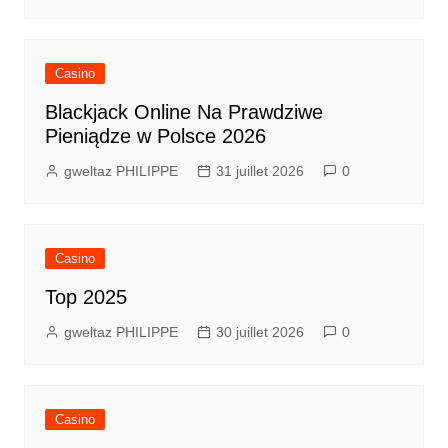
Casino
Blackjack Online Na Prawdziwe
Pieniądze w Polsce 2026
gweltaz PHILIPPE
31 juillet 2026
0
Casino
Top 2025
gweltaz PHILIPPE
30 juillet 2026
0
Casino