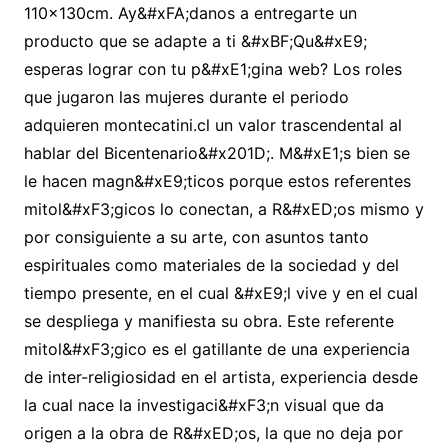
110x130cm. Ay&#xFA;danos a entregarte un
producto que se adapte a ti &#xBF;Qu&#xE9;
esperas lograr con tu p&#xE1;gina web? Los roles
que jugaron las mujeres durante el periodo
adquieren montecatini.cl un valor trascendental al
hablar del Bicentenario&#x201D;. M&#xE1;s bien se
le hacen magn&#xE9;ticos porque estos referentes
mitol&#xF3;gicos lo conectan, a R&#xED;os mismo y
por consiguiente a su arte, con asuntos tanto
espirituales como materiales de la sociedad y del
tiempo presente, en el cual &#xE9;l vive y en el cual
se despliega y manifiesta su obra. Este referente
mitol&#xF3;gico es el gatillante de una experiencia
de inter-religiosidad en el artista, experiencia desde
la cual nace la investigaci&#xF3;n visual que da
origen a la obra de R&#xED;os, la que no deja por