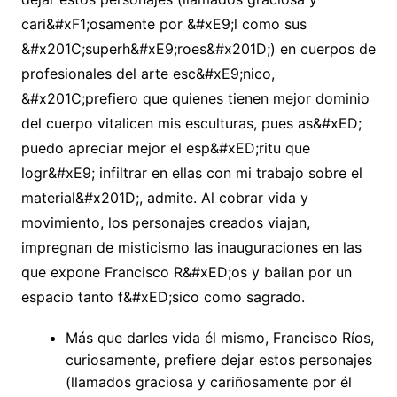
cari&#xF1;osamente por &#xE9;l como sus
&#x201C;superh&#xE9;roes&#x201D;) en cuerpos de
profesionales del arte esc&#xE9;nico,
&#x201C;prefiero que quienes tienen mejor dominio
del cuerpo vitalicen mis esculturas, pues as&#xED;
puedo apreciar mejor el esp&#xED;ritu que
logr&#xE9; infiltrar en ellas con mi trabajo sobre el
material&#x201D;, admite. Al cobrar vida y
movimiento, los personajes creados viajan,
impregnan de misticismo las inauguraciones en las
que expone Francisco R&#xED;os y bailan por un
espacio tanto f&#xED;sico como sagrado.
Más que darles vida él mismo, Francisco Ríos,
curiosamente, prefiere dejar estos personajes
(llamados graciosa y cariñosamente por él