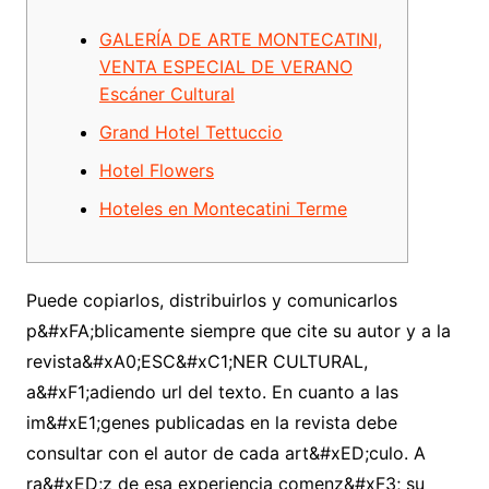
GALERÍA DE ARTE MONTECATINI,
VENTA ESPECIAL DE VERANO
Escáner Cultural
Grand Hotel Tettuccio
Hotel Flowers
Hoteles en Montecatini Terme
Puede copiarlos, distribuirlos y comunicarlos
p&#xFA;blicamente siempre que cite su autor y a la
revista&#xA0;ESC&#xC1;NER CULTURAL,
a&#xF1;adiendo url del texto. En cuanto a las
im&#xE1;genes publicadas en la revista debe
consultar con el autor de cada art&#xED;culo. A
ra&#xED;z de esa experiencia comenz&#xF3; su