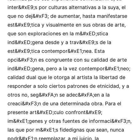
inter&#xE9;s por culturas alternativas a la suya, el
que no dej&#xF3; de aumentar, hasta manifestarse
est&#xE9;tica y visualmente en sus obras de arte,
que son exploraciones en la m&#xED;stica
ind&#xED;gena desde y a trav&#xE9;s de la
est&#xE9;tica contempor&#xE1;nea. Esta
opci&#xF3;n es congruente con su calidad de arte
ind&#xED;gena, pero a la vez contempor&#xE1;neo;
calidad dual que le otorga al artista la libertad de
responder a solo ciertos patrones de etnicidad, y a
otros no, seg&#xFA;n se adec&#xFA;en a la
creaci&#xF3;n de una determinada obra. Para el
presente art&#xED;culo confront&#xE9;
im&#xE1;genes y otras fuentes de informaci&#xF3;n,
las que por m&#xE1;s fidedignas que sean, nunca
podr&#xE1;n reemplazar, a mi juicio, la