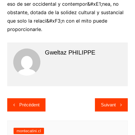
eso de ser occidental y contempor&#xE1;nea, no
obstante, dotada de la solidez cultural y sustancial
que solo la relaci&#xF3;n con el mito puede
proporcionarle.
Gweltaz PHILIPPE
Navigation
Précédent
Suivant
de
l’article
montecatini.cl