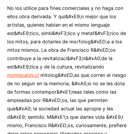
No los utilice para fines comerciales y no haga con
ellos obra derivada. Y qui&#xE9;n mejor que los
artistas, quienes hablan en el mismo lenguaje
est&#xE9;tico, simb&#xF3;lico y metaf&#xF3;rico de
los mitos, para dotarles de morfolog&#xED;a a los
mitos mismos. La obra de Francisco R&#xED;os
contribuye a la revitalizaci&#xF3;n&#xA0;de la
est&#xE9;tica y de la cultura, revitalizando
montecatini.cl
mitolog&#xED;as que corren el riesgo
de no seguir en la memoria, &#xA0;si no se les dota
de formas contempor&#xE1;neas tales como las
empleadas por R&#xED;os, las que permiten
que&#xA0; la sociedad actual las apropie y les
d&#xE9; sentido. M&#xE1;s que darles vida &#xE9;l
mismo, Francisco R&#xED;os, curiosamente, prefiere
dejar estos personajes (llamados graciosa y