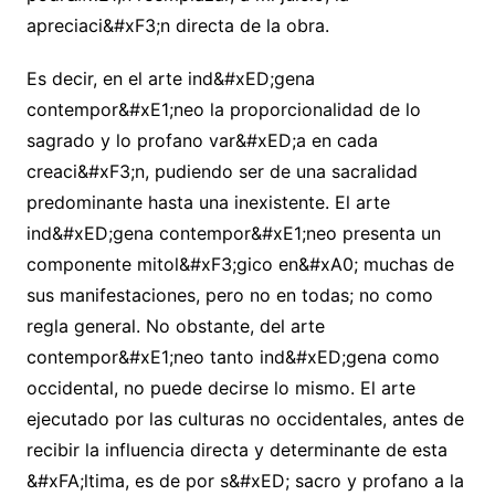
apreciaci&#xF3;n directa de la obra.
Es decir, en el arte ind&#xED;gena
contempor&#xE1;neo la proporcionalidad de lo
sagrado y lo profano var&#xED;a en cada
creaci&#xF3;n, pudiendo ser de una sacralidad
predominante hasta una inexistente. El arte
ind&#xED;gena contempor&#xE1;neo presenta un
componente mitol&#xF3;gico en&#xA0; muchas de
sus manifestaciones, pero no en todas; no como
regla general. No obstante, del arte
contempor&#xE1;neo tanto ind&#xED;gena como
occidental, no puede decirse lo mismo. El arte
ejecutado por las culturas no occidentales, antes de
recibir la influencia directa y determinante de esta
&#xFA;ltima, es de por s&#xED; sacro y profano a la