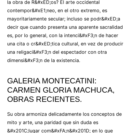
la obra de R&#xED;os? El arte occidental
contempor&#xE1;neo, en el otro extremo, es
mayoritariamente secular; incluso se podr&#xED;a
decir que cuando presenta una aparente sacralidad
es, por lo general, con la intenci&#xF3;n de hacer
una cita o cr&#xED;tica cultural, en vez de producir
una religaci&#xF3;n del espectador con otra
dimensi&#xF3;n de la existencia.
GALERIA MONTECATINI:
CARMEN GLORIA MACHUCA,
OBRAS RECIENTES.
Su obra armoniza delicadamente los conceptos de
mito y arte, una paridad que sin duda es
&#x201C;lugar com&#xFA;n&#x201D; en lo que