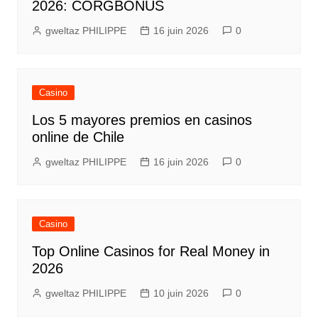
2026: CORGBONUS
gweltaz PHILIPPE
16 juin 2026
0
Casino
Los 5 mayores premios en casinos
online de Chile
gweltaz PHILIPPE
16 juin 2026
0
Casino
Top Online Casinos for Real Money in
2026
gweltaz PHILIPPE
10 juin 2026
0