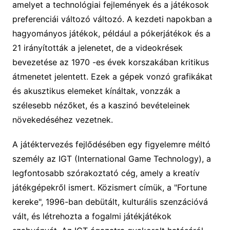
amelyet a technológiai fejlemények és a játékosok
preferenciái változó változó. A kezdeti napokban a
hagyományos játékok, például a pókerjátékok és a
21 irányították a jelenetet, de a videokrések
bevezetése az 1970 -es évek korszakában kritikus
átmenetet jelentett. Ezek a gépek vonzó grafikákat
és akusztikus elemeket kínáltak, vonzzák a
szélesebb nézőket, és a kaszinó bevételeinek
növekedéséhez vezetnek.
A játéktervezés fejlődésében egy figyelemre méltó
személy az IGT (International Game Technology), a
legfontosabb szórakoztató cég, amely a kreatív
játékgépekről ismert. Közismert címük, a "Fortune
kereke", 1996-ban debütált, kulturális szenzációvá
vált, és létrehozta a fogalmi játékjátékok