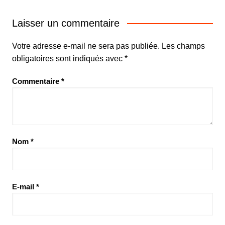
Laisser un commentaire
Votre adresse e-mail ne sera pas publiée.
Les champs
obligatoires sont indiqués avec
*
Commentaire
*
Nom
*
E-mail
*