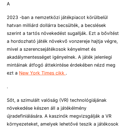
A
2023 -ban a nemzetközi játékpiacot körülbelül
hatvan milliárd dollárra becsülték, a becslések
szerint a tartós növekedést sugallják. Ezt a bővítést
a hordozható játék növekvő vonzereje hajtja végre,
mivel a szerencsejátékosok kényelmet és
akadálymentességet igényelnek. A játék jelenlegi
mintáinak átfogó áttekintése érdekében nézd meg
ezt a
New York Times cikk
.
.
Sőt, a szimulált valóság (VR) technológiájának
növekedése készen áll a játékélmény
újradefiniálására. A kaszinók megvizsgálják a VR
környezeteket, amelyek lehetővé teszik a játékosok