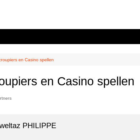
 croupiers en Casino spellen
croupiers en Casino spellen
rtners
weltaz PHILIPPE