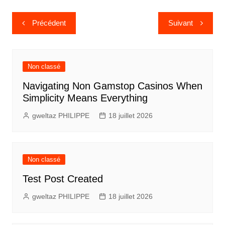
Navigation
Précédent
Suivant
de
l’article
Non classé
Navigating Non Gamstop Casinos When
Simplicity Means Everything
gweltaz PHILIPPE
18 juillet 2026
Non classé
Test Post Created
gweltaz PHILIPPE
18 juillet 2026